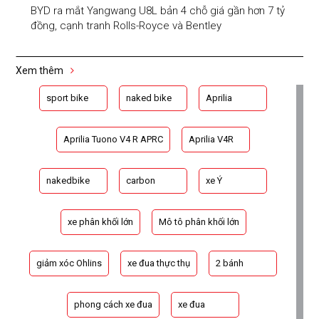
BYD ra mắt Yangwang U8L bản 4 chỗ giá gần hơn 7 tỷ
đồng, cạnh tranh Rolls-Royce và Bentley
Xem thêm
sport bike
naked bike
Aprilia
Aprilia Tuono V4 R APRC
Aprilia V4R
nakedbike
carbon
xe Ý
xe phân khối lớn
Mô tô phân khối lớn
giảm xóc Ohlins
xe đua thực thụ
2 bánh
phong cách xe đua
xe đua