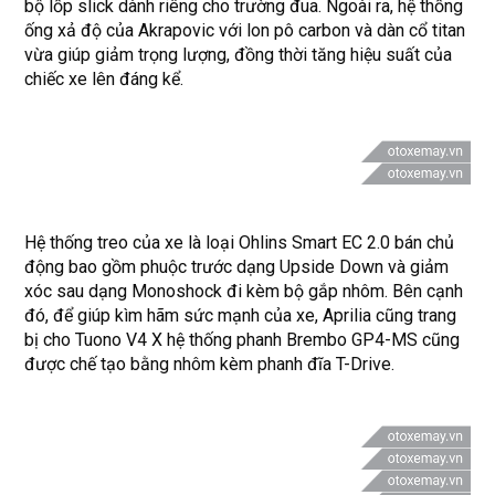
bộ lốp slick dành riêng cho trường đua. Ngoài ra, hệ thống
ống xả độ của Akrapovic với lon pô carbon và dàn cổ titan
vừa giúp giảm trọng lượng, đồng thời tăng hiệu suất của
chiếc xe lên đáng kể.
Hệ thống treo của xe là loại Ohlins Smart EC 2.0 bán chủ
động bao gồm phuộc trước dạng Upside Down và giảm
xóc sau dạng Monoshock đi kèm bộ gắp nhôm. Bên cạnh
đó, để giúp kìm hãm sức mạnh của xe, Aprilia cũng trang
bị cho Tuono V4 X hệ thống phanh Brembo GP4-MS cũng
được chế tạo bằng nhôm kèm phanh đĩa T-Drive.