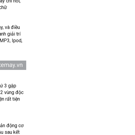
y chỉ nổi,
 chữ
y, và điều
h giải trí
 MP3, Ipod,
hứ 3 gập
i 2 vùng độc
n rất tiện
bản động cơ
u sau kết