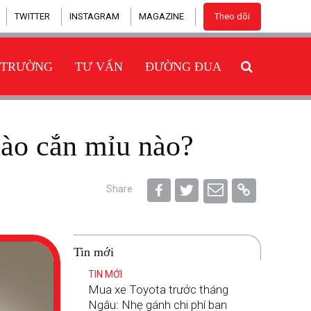
TWITTER
INSTAGRAM
MAGAZINE
Theo dõi
 TRƯỜNG
TƯ VẤN
ĐƯỜNG ĐUA
nào cắn mỉu nào?
Share
Tin mới
TIN MỚI
Mua xe Toyota trước tháng
Ngâu: Nhẹ gánh chi phí ban