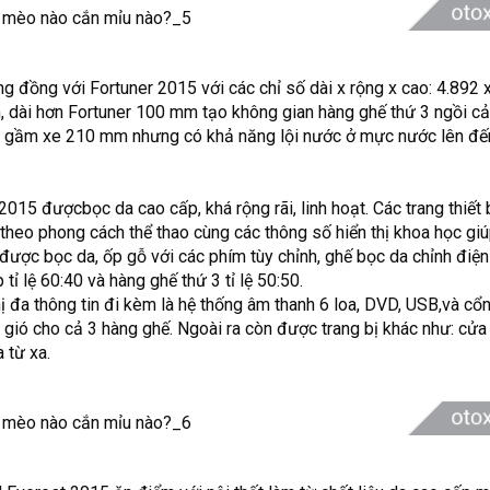
g đồng với Fortuner 2015 với các chỉ số dài x rộng x cao: 4.892 
, dài hơn Fortuner 100 mm tạo không gian hàng ghế thứ 3 ngồi cả
g gầm xe 210 mm nhưng có khả năng lội nước ở mực nước lên đ
015 đượcbọc da cao cấp, khá rộng rãi, linh hoạt. Các trang thiết b
theo phong cách thể thao cùng các thông số hiển thị khoa học giú
 được bọc da, ốp gỗ với các phím tùy chỉnh, ghế bọc da chỉnh điệ
tỉ lệ 60:40 và hàng ghế thứ 3 tỉ lệ 50:50.
thị đa thông tin đi kèm là hệ thống âm thanh 6 loa, DVD, USB,và c
 gió cho cả 3 hàng ghế. Ngoài ra còn được trang bị khác như: cửa
 từ xa.