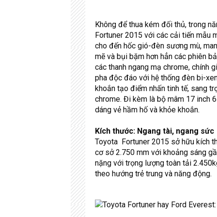
Không để thua kém đối thủ, trong nă
Fortuner 2015 với các cải tiến mẫu m
cho đến hốc gió-đèn sương mù, man
mẽ và bụi bặm hơn hẳn các phiên bản
các thanh ngang mạ chrome, chính gi
pha độc đáo với hệ thống đèn bi-xe
khoắn tạo điểm nhấn tinh tế, sang 
chrome. Đi kèm là bộ mâm 17 inch 6 
dáng vẻ hầm hố và khỏe khoắn.
Kích thước: Ngang tài, ngang sức
Toyota Fortuner 2015 sở hữu kích th
cơ sở 2.750 mm với khoảng sáng gầm
nặng với trọng lượng toàn tải 2.450k
theo hướng trẻ trung và năng động.