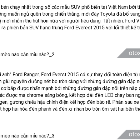
bán chạy nhất trong số các mẫu SUV phổ biến tại Việt Nam bởi tí
hông muốn ngủ quên trong chiến thắng, mới đây Toyota đã bổ sun
bị mới nhằm thu hút hơn nữa với người tiêu dùng. Tất nhiên,
Ford V
g ra phiên bản SUV hạng trung Ford Everest
2015
với lối thiết kế t
i anh” Ford Ranger, Ford Everst 2015 có sự thay đổi toàn diện từ 
ẫn giữ nguyên đường nét bo tròn cùng với những đường gân dập n
 và cơ bắp được nhấn mạnh bởi những đường gân dập nổi trên nắp 
c giác được mạ chrome sáng bóng, kết hợp dải đèn LED chạy ban n
en, gương chiếu hậu chỉnh điện kết hợp đèn báo rẽ. Phần sau xe
hợp hài hòa đèn phanh và đèn xi-nhan bo tròn ôm sát hai bên th