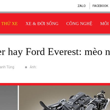
ZALO
FACEBOOK
THỬ XE
XE & ĐỜI SỐNG
CÔNG NGHỆ
MÔI
ner hay Ford Everest: mèo 
hanh Tùng
Ảnh: