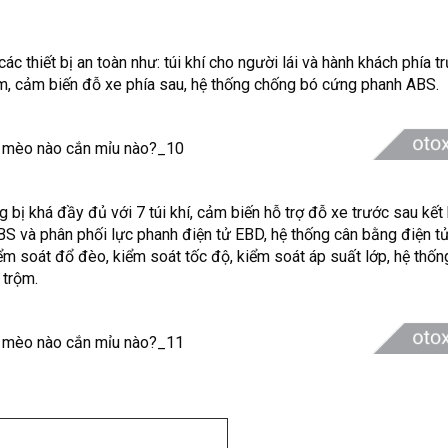
c thiết bị an toàn như: túi khí cho người lái và hành khách phía tr
m, cảm biến đỗ xe phía sau, hệ thống chống bó cứng phanh ABS.
 bị khá đầy đủ với 7 túi khí, cảm biến hỗ trợ đỗ xe trước sau kế
BS và phân phối lực phanh điện tử EBD, hệ thống cân bằng điện tử
iểm soát đổ đèo, kiểm soát tốc độ, kiểm soát áp suất lớp, hệ thố
 trộm.