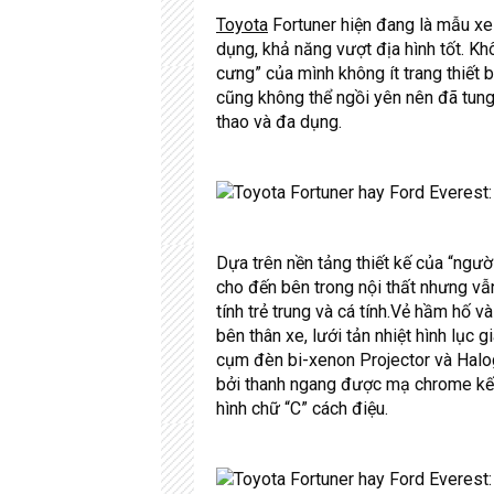
Toyota
Fortuner hiện đang là mẫu xe 
dụng, khả năng vượt địa hình tốt. K
cưng” của mình không ít trang thiết 
cũng không thể ngồi yên nên đã tun
thao và đa dụng.
Dựa trên nền tảng thiết kế của “ngườ
cho đến bên trong nội thất nhưng v
tính trẻ trung và cá tính.Vẻ hầm hố
bên thân xe, lưới tản nhiệt hình lụ
cụm đèn bi-xenon Projector và Halog
bởi thanh ngang được mạ chrome kết 
hình chữ “C” cách điệu.