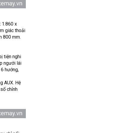
x 1.860 x
m giác thoải
ến 800 mm.
ị tiện nghi
p ngưới lái
n 6 hướng,
ổng AUX. Hệ
 sổ chỉnh