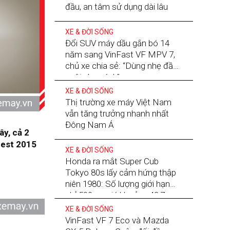
đầu, an tâm sử dụng dài lâu
XE & ĐỜI SỐNG
Đổi SUV máy dầu gắn bó 14
năm sang VinFast VF MPV 7,
chủ xe chia sẻ: “Dùng nhẹ đầu,
nuôi nhẹ gánh”
XE & ĐỜI SỐNG
Thị trường xe máy Việt Nam
vẫn tăng trưởng nhanh nhất
Đông Nam Á
ây, cả 2
rest 2015
XE & ĐỜI SỐNG
Honda ra mắt Super Cub
Tokyo 80s lấy cảm hứng thập
niên 1980: Số lượng giới hạn
chỉ 500 xe, giá khoảng 42,7
triệu đồng
XE & ĐỜI SỐNG
VinFast VF 7 Eco và Mazda