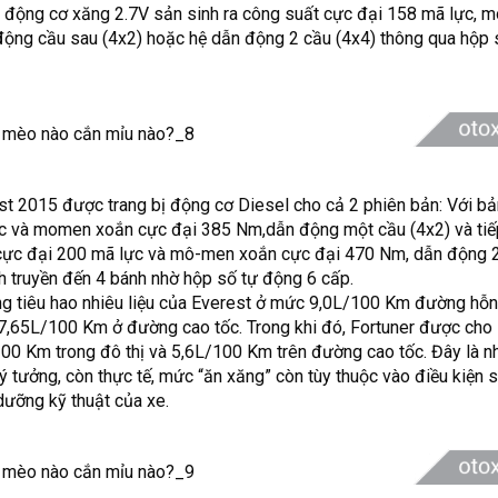
n động cơ xăng 2.7V sản sinh ra công suất cực đại 158 mã lực,
động cầu sau (4x2) hoặc hệ dẫn động 2 cầu (4x4) thông qua hộp 
rest 2015 được trang bị động cơ Diesel cho cả 2 phiên bản: Với b
ực và momen xoắn cực đại 385 Nm,dẫn động một cầu (4x2) và tiế
 cực đại 200 mã lực và mô-men xoắn cực đại 470 Nm, dẫn động 
h truyền đến 4 bánh nhờ hộp số tự động 6 cấp.
ng tiêu hao nhiêu liệu của Everest ở mức 9,0L/100 Km đường hỗn
,65L/100 Km ở đường cao tốc. Trong khi đó, Fortuner được cho l
0 Km trong đô thị và 5,6L/100 Km trên đường cao tốc. Đây là n
ý tưởng, còn thực tế, mức “ăn xăng” còn tùy thuộc vào điều kiện 
dưỡng kỹ thuật của xe.