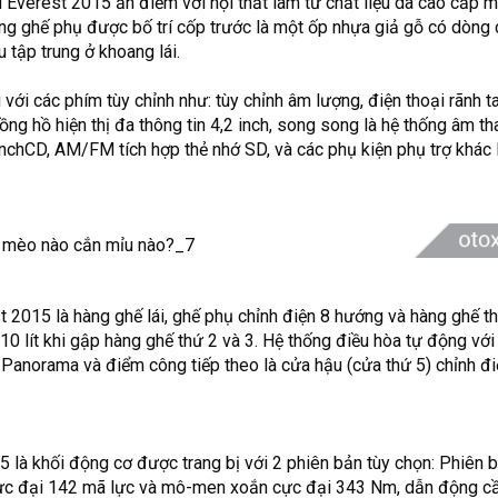
 Everest 2015 ăn điểm với nội thất làm từ chất liệu da cao cấp ma
àng ghế phụ được bố trí cốp trước là một ốp nhựa giả gỗ có dòng
u tập trung ở khoang lái.
 với các phím tùy chỉnh như: tùy chỉnh âm lượng, điện thoại rãnh ta
 hồ hiện thị đa thông tin 4,2 inch, song song là hệ thống âm than
nchCD, AM/FM tích hợp thẻ nhớ SD, và các phụ kiện phụ trợ khác
2015 là hàng ghế lái, ghế phụ chỉnh điện 8 hướng và hàng ghế t
010 lít khi gập hàng ghế thứ 2 và 3. Hệ thống điều hòa tự động vớ
h Panorama và điểm công tiếp theo là cửa hậu (cửa thứ 5) chỉnh điệ
 là khối động cơ được trang bị với 2 phiên bản tùy chọn: Phiên 
cực đại 142 mã lực và mô-men xoắn cực đại 343 Nm, dẫn động cầ