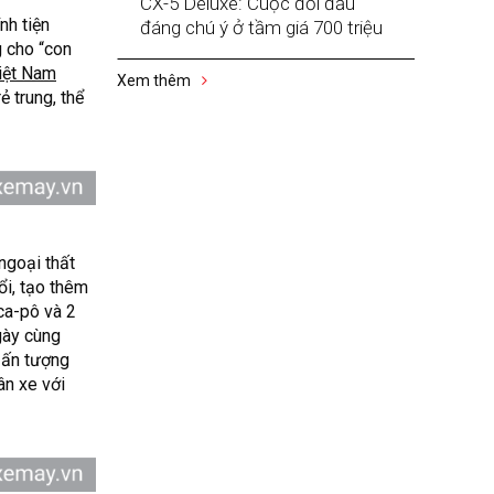
CX-5 Deluxe: Cuộc đối đầu
nh tiện
đáng chú ý ở tầm giá 700 triệu
g cho “con
iệt Nam
Xem thêm
rẻ trung, thể
ngoại thất
ổi, tạo thêm
ca-pô và 2
gày cùng
 ấn tượng
ân xe với