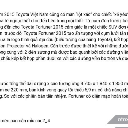
m 2015 Toyota Việt Nam cũng có màn “lột xác” cho chiếc “xế yêu
ã từ ngoại thất cho đến bên trong nội thất. Từ cụm đèn trước, lướ
g đến cho Toyota Fortuner 2015 cảm giác là một chiếc SUV đơn 
 trước đó. Toyota Fortuner 2015 tạo ấn tượng với cụm lưới tản 
ữa là logo hình quả địa cầu (biểu tượng của hãng Toyota), kết h
non Projector và Halogen. Cản trước được thiết kế với những đư
trọng cùng với 2 đèn sương mù được bao quanh bởi các đường vi
chấu kép kết hợp phần đuôi xe với các đường viền bo tròn và đuô
ước tổng thể dài x rộng x cao tương ứng 4.705 x 1.840 x 1.850 m
 xe 220 mm, bán kính vòng quay tối thiểu 5,9 m, có khả năng c
g. So với các phiên bản tiền nhiệm, Fortuner có diện mạo hoàn toà