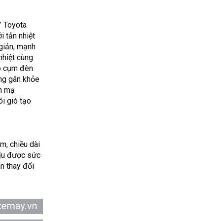
” Toyota
i tản nhiệt
giản, mạnh
nhiệt cùng
ợp cụm đèn
ờng gân khỏe
ền mạ
i gió tạo
m, chiều dài
hịu được sức
n thay đổi