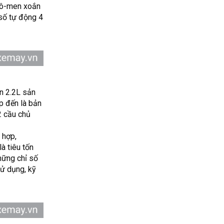
 mô-men xoắn
số tự động 4
ản 2.2L sản
p đến là bản
2 cầu chủ
 hợp,
à tiêu tốn
hững chỉ số
sử dụng, kỹ