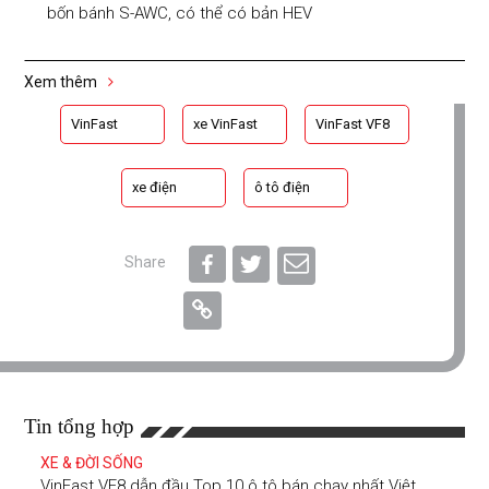
bốn bánh S-AWC, có thể có bản HEV
Xem thêm
VinFast
xe VinFast
VinFast VF8
xe điện
ô tô điện
Share
Tin tổng hợp
XE & ĐỜI SỐNG
VinFast VF8 dẫn đầu Top 10 ô tô bán chạy nhất Việt