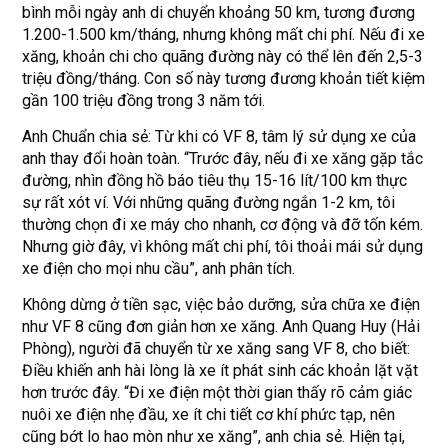
bình mỗi ngày anh di chuyển khoảng 50 km, tương đương
1.200-1.500 km/tháng, nhưng không mất chi phí. Nếu đi xe
xăng, khoản chi cho quãng đường này có thể lên đến 2,5-3
triệu đồng/tháng. Con số này tương đương khoản tiết kiệm
gần 100 triệu đồng trong 3 năm tới.
Anh Chuẩn chia sẻ: Từ khi có VF 8, tâm lý sử dụng xe của
anh thay đổi hoàn toàn. “Trước đây, nếu đi xe xăng gặp tắc
đường, nhìn đồng hồ báo tiêu thụ 15-16 lít/100 km thực
sự rất xót ví. Với những quãng đường ngắn 1-2 km, tôi
thường chọn đi xe máy cho nhanh, cơ động và đỡ tốn kém.
Nhưng giờ đây, vì không mất chi phí, tôi thoải mái sử dụng
xe điện cho mọi nhu cầu”, anh phân tích.
Không dừng ở tiền sạc, việc bảo dưỡng, sửa chữa xe điện
như VF 8 cũng đơn giản hơn xe xăng. Anh Quang Huy (Hải
Phòng), người đã chuyển từ xe xăng sang VF 8, cho biết:
Điều khiến anh hài lòng là xe ít phát sinh các khoản lặt vặt
hơn trước đây. “Đi xe điện một thời gian thấy rõ cảm giác
nuôi xe điện nhẹ đầu, xe ít chi tiết cơ khí phức tạp, nên
cũng bớt lo hao mòn như xe xăng”, anh chia sẻ. Hiện tại,