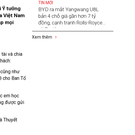
TIN MỚI
i Ý tưởng
BYD ra mắt Yangwang U8L
a Việt Nam
bản 4 chỗ giá gần hơn 7 tỷ
ắp mọi
đồng, cạnh tranh Rolls-Royce
và Bentley
Xem thêm
tài và chia
thách:
 cũng như
về cho Ban Tổ
ác em học
ởng được gửi
và Thuyết