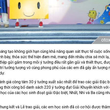
áng tạo không giới hạn cùng khả năng quan sát thực tế cuộc sống
nh bày, thỏa sức thể hiện đam mê, mang đến nhiều chia sẻ mới lạ, 
điệp gửi gắm trong mỗi ý tưởng đều rất gần gũi và thiết thực, đượ
g trí tưởng tượng vô cùng phong phú của các em đã gây ấn tượng
dự.
nh giá công tâm 30 ý tưởng xuất sắc nhất để trao các giải Đặc b
ng thời công bố danh sách 220 ý tưởng đạt Giải Khuyến khích với 
 học của các học sinh đoạt giải Đặc biệt, Nhất, Nhì và Ba cũng n
hung kết và Lễ trao giải, các em học sinh đã có cơ hội được thăm