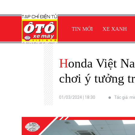
TIN MỚI
XE XANH
Honda Việt Nam tổ chức vòng Chung kết và trao giải “Sân
chơi ý tưởng t
01/03/2024 | 18:30
Tác giả: m