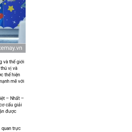
 và thế giới
thú vị và
c thể hiện
 mạnh mẽ với
iệt – Nhất –
cơ cấu giải
hận được
 quan trực