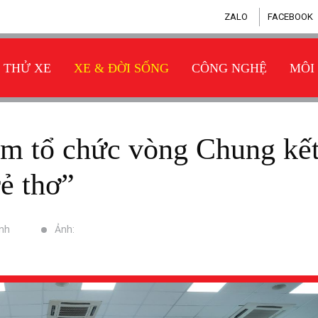
ZALO
FACEBOOK
THỬ XE
XE & ĐỜI SỐNG
CÔNG NGHỆ
MÔI
rẻ thơ”
inh
Ảnh: