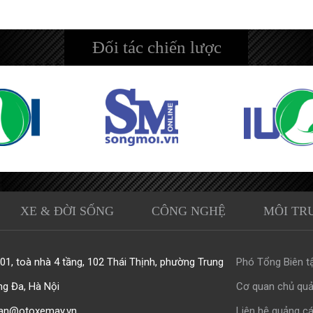
Đối tác chiến lược
XE & ĐỜI SỐNG
CÔNG NGHỆ
MÔI TR
1, toà nhà 4 tầng, 102 Thái Thịnh, phường Trung
Phó Tổng Biên tậ
ng Đa, Hà Nội
Cơ quan chủ quả
an@otoxemay.vn
Liên hệ quảng cá