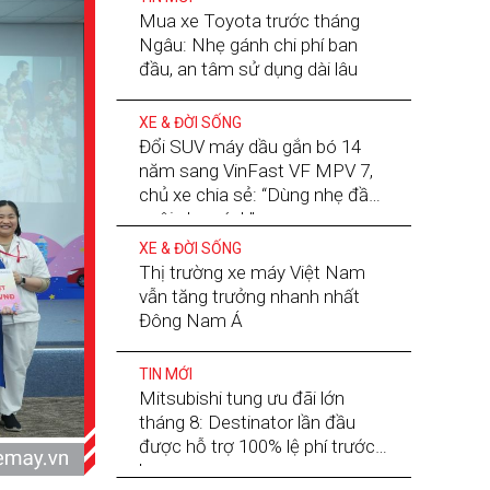
Mua xe Toyota trước tháng
Ngâu: Nhẹ gánh chi phí ban
đầu, an tâm sử dụng dài lâu
XE & ĐỜI SỐNG
Đổi SUV máy dầu gắn bó 14
năm sang VinFast VF MPV 7,
chủ xe chia sẻ: “Dùng nhẹ đầu,
nuôi nhẹ gánh”
XE & ĐỜI SỐNG
Thị trường xe máy Việt Nam
vẫn tăng trưởng nhanh nhất
Đông Nam Á
TIN MỚI
Mitsubishi tung ưu đãi lớn
tháng 8: Destinator lần đầu
được hỗ trợ 100% lệ phí trước
bạ