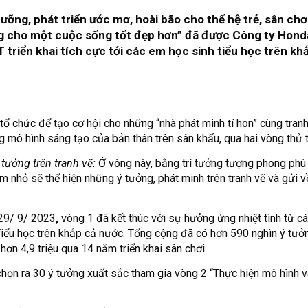
ỡng, phát triển ước mơ, hoài bão cho thế hệ trẻ, sân chơ
ng cho một cuộc sống tốt đẹp hơn” đã được Công ty Hond
triển khai tích cực tới các em học sinh tiểu học trên kh
tổ chức để tạo cơ hội cho những “nhà phát minh tí hon” cùng tranh 
mô hình sáng tạo của bản thân trên sân khấu, qua hai vòng thử 
 tưởng trên tranh vẽ:
Ở vòng này, bằng trí tưởng tượng phong phú
m nhỏ sẽ thể hiện những ý tưởng, phát minh trên tranh vẽ và gửi 
 29/ 9/ 2023
,
vòng 1 đã kết thúc với sự hưởng ứng nhiệt tình từ c
 Tiểu học trên khắp cả nước. Tổng cộng đã có hơn 590 nghìn ý tư
hơn 4,9 triệu qua 14 năm triển khai sân chơi.
chọn ra 30 ý tưởng xuất sắc tham gia vòng 2 “Thực hiện mô hình 