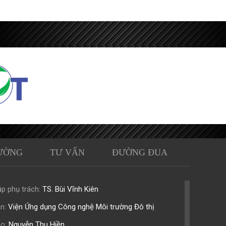
ƯỜNG
TƯ VẤN
ĐƯỜNG ĐUA
p phụ trách:
TS. Bùi Vĩnh Kiên
n:
Viện Ứng dụng Công nghệ Môi trường Đô thị
o:
Nguyễn Thu Hiền