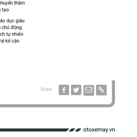
 chuyến thăm
 tạo.
iáo dục giàu
ch chủ động
ch tự nhiên
hệ kế cận.
Share
otoxemay.vn