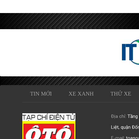
TIN MỚI
XE XANH
THỬ XE
Địa chỉ:
Tầng 0
Liệt, quận Đố
E-mail:
toaso