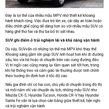
Đây là lợi thế của nhiều mẫu MPV nhờ thiết kế khoang
hành khách rộng. Việc đưa trẻ lên xe, cài dây an toàn hoặc
điều chỉnh ghế cũng dễ dàng hơn so với nhiều mẫu SUV có
hàng ghế thứ hai và thứ ba bố trí sát nhau.
SUV ghi điểm ở trải nghiệm lái và khả năng vận hành
Dù vậy, SUVvẫn có những lợi thế mà MPV khó thay thế.
Khoảng sáng gầm lớn giúp SUV linh hoạt hơn khi đi đường
xấu, leo vỉa hè hoặc di chuyển trên các cung đường đèo.
Vị trí ngồi cao cũng mang lại tầm quan sát tốt hơn, trong
khi hệ thống treo và cảm giác lái thường được tinh chỉnh
theo hướng ổn định hơn ở tốc độ cao.
Nếu gia đình chỉ có hai con, chủ yếu di chuyển trong đô thị
và mỗi năm chỉ vài chuyến du lịch, những mẫu SUV như
Mazda CX-5, Hyundai Tucson, Honda CR-V hay Hyundai
Santa Fe vẫn là lựa chọn cân bằng giữa thiết kế, tiện nghi
và trải nghiệm vận hành.