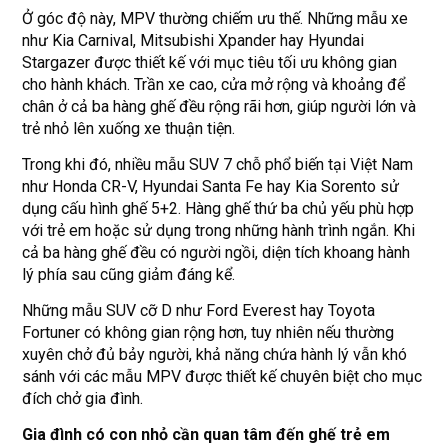
Ở góc độ này, MPV thường chiếm ưu thế. Những mẫu xe
như Kia Carnival, Mitsubishi Xpander hay Hyundai
Stargazer được thiết kế với mục tiêu tối ưu không gian
cho hành khách. Trần xe cao, cửa mở rộng và khoảng để
chân ở cả ba hàng ghế đều rộng rãi hơn, giúp người lớn và
trẻ nhỏ lên xuống xe thuận tiện.
Trong khi đó, nhiều mẫu SUV 7 chỗ phổ biến tại Việt Nam
như Honda CR-V, Hyundai Santa Fe hay Kia Sorento sử
dụng cấu hình ghế 5+2. Hàng ghế thứ ba chủ yếu phù hợp
với trẻ em hoặc sử dụng trong những hành trình ngắn. Khi
cả ba hàng ghế đều có người ngồi, diện tích khoang hành
lý phía sau cũng giảm đáng kể.
Những mẫu SUV cỡ D như Ford Everest hay Toyota
Fortuner có không gian rộng hơn, tuy nhiên nếu thường
xuyên chở đủ bảy người, khả năng chứa hành lý vẫn khó
sánh với các mẫu MPV được thiết kế chuyên biệt cho mục
đích chở gia đình.
Gia đình có con nhỏ cần quan tâm đến ghế trẻ em