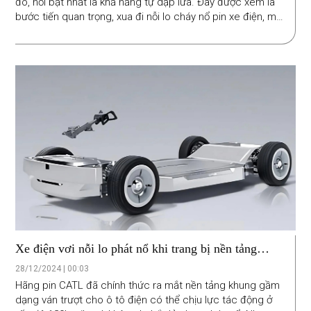
đó, nổi bật nhất là khả năng tự dập lửa. Đây được xem là
bước tiến quan trọng, xua đi nỗi lo cháy nổ pin xe điện, mở
ra tương lai an toàn hơn cho ngành công nghiệp ô tô điện
toàn cầu.
Xe điện vơi nỗi lo phát nổ khi trang bị nền tảng
khung gầm mới
28/12/2024 | 00:03
Hãng pin CATL đã chính thức ra mắt nền tảng khung gầm
dạng ván trượt cho ô tô điện có thể chịu lực tác động ở