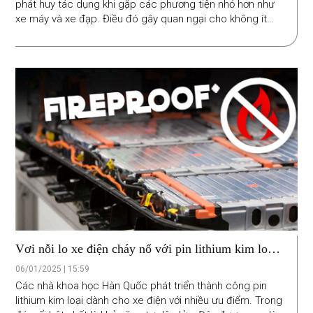
phát huy tác dụng khi gặp các phương tiện nhỏ hơn như
xe máy và xe đạp. Điều đó gây quan ngại cho không ít
người, nhất là tại quốc gia có mật độ xe máy cao như Việt
Nam. Điều đó nhắc nhở người lái ô tô không nên phụ
thuộc hoàn toàn vào công nghệ này.
Vơi nỗi lo xe điện cháy nổ với pin lithium kim loại
tự dập lửa
06/01/2025 | 15:59
Các nhà khoa học Hàn Quốc phát triển thành công pin
lithium kim loại dành cho xe điện với nhiều ưu điểm. Trong