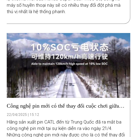
máy số huyền thoại này sẽ có nhiều thay đổi đột phá mà
thú vị nhất là hệ thống phanh.
Công nghệ pin mới có thể thay đổi cuộc chơi giữa
xe điện và xe hybrid
22/04/2025 | 15:12
Hãng sản xuất pin CATL đến từ Trung Quốc đã ra mắt ba
công nghệ pin mới tại sự kiện diễn ra vào ngày 21/4.
Những công nghệ pin mới này được cho là có thể thay đổi