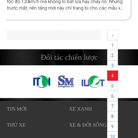
tốc độ 120km/h mà không lo bắt lửa hay cháy nổ. Nhưng
trước mắt, nền tảng mới này chỉ trang bị cho các mẫu xe
cao cấp.
‹
1
Đối tác chiến lược
2
3
4
5
6
7
TIN MỚI
XE XANH
8
THỬ XE
XE & ĐỜI SỐNG
9
10