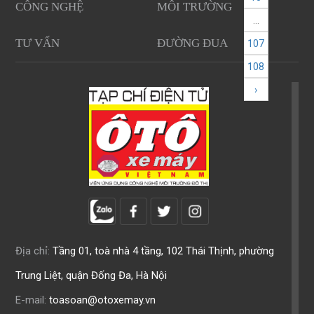
CÔNG NGHỆ
MÔI TRƯỜNG
...
TƯ VẤN
ĐƯỜNG ĐUA
107
108
›
Địa chỉ:
Tầng 01, toà nhà 4 tầng, 102 Thái Thịnh, phường
Trung Liệt, quận Đống Đa, Hà Nội
E-mail:
toasoan@otoxemay.vn