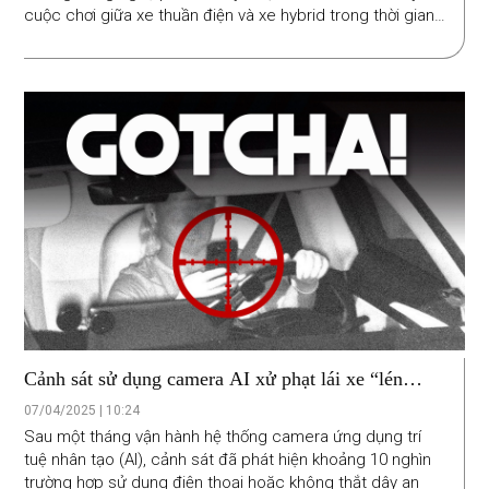
cuộc chơi giữa xe thuần điện và xe hybrid trong thời gian
tới.
Cảnh sát sử dụng camera AI xử phạt lái xe “lén
dùng điện thoại”
07/04/2025 | 10:24
Sau một tháng vận hành hệ thống camera ứng dụng trí
tuệ nhân tạo (AI), cảnh sát đã phát hiện khoảng 10 nghìn
trường hợp sử dụng điện thoại hoặc không thắt dây an