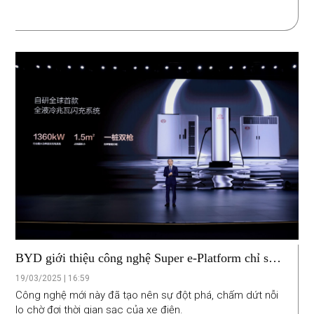
BYD giới thiệu công nghệ Super e-Platform chỉ sau
5 phút sạc xe có thể đi được 400 km
19/03/2025 | 16:59
Công nghệ mới này đã tạo nên sự đột phá, chấm dứt nỗi
lo chờ đợi thời gian sạc của xe điện.