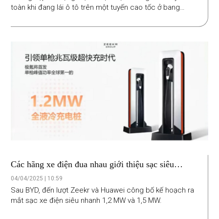
toàn khi đang lái ô tô trên một tuyến cao tốc ở bang
Minnesota, Hoa Kỳ.
Các hãng xe điện đua nhau giới thiệu sạc siêu
nhanh, công suất khủng
04/04/2025 | 10:59
Sau BYD, đến lượt Zeekr và Huawei công bố kế hoạch ra
mắt sạc xe điện siêu nhanh 1,2 MW và 1,5 MW.