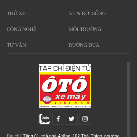
THỬ XE
XE & ĐỜI SỐNG
CÔNG NGHỆ
MÔI TRƯỜNG
TƯ VẤN
ĐƯỜNG ĐUA
Địa chỉ:
Tầng 01, toà nhà 4 tầng, 102 Thái Thịnh, phường