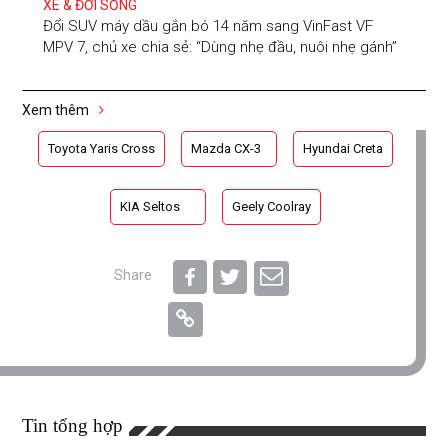
XE & ĐỜI SỐNG
Đổi SUV máy dầu gắn bó 14 năm sang VinFast VF
MPV 7, chủ xe chia sẻ: “Dùng nhẹ đầu, nuôi nhẹ gánh”
Xem thêm
Toyota Yaris Cross
Mazda CX-3
Hyundai Creta
KIA Seltos
Geely Coolray
Share
Tin tổng hợp