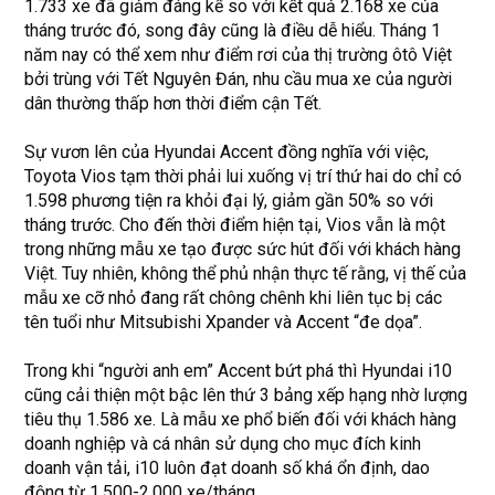
1.733 xe đã giảm đáng kể so với kết quả 2.168 xe của
tháng trước đó, song đây cũng là điều dễ hiểu. Tháng 1
năm nay có thể xem như điểm rơi của thị trường ôtô Việt
bởi trùng với Tết Nguyên Đán, nhu cầu mua xe của người
dân thường thấp hơn thời điểm cận Tết.
Sự vươn lên của Hyundai Accent đồng nghĩa với việc,
Toyota Vios tạm thời phải lui xuống vị trí thứ hai do chỉ có
1.598 phương tiện ra khỏi đại lý, giảm gần 50% so với
tháng trước. Cho đến thời điểm hiện tại, Vios vẫn là một
trong những mẫu xe tạo được sức hút đối với khách hàng
Việt. Tuy nhiên, không thể phủ nhận thực tế rằng, vị thế của
mẫu xe cỡ nhỏ đang rất chông chênh khi liên tục bị các
tên tuổi như Mitsubishi Xpander và Accent “đe dọa”.
Trong khi “người anh em” Accent bứt phá thì Hyundai i10
cũng cải thiện một bậc lên thứ 3 bảng xếp hạng nhờ lượng
tiêu thụ 1.586 xe. Là mẫu xe phổ biến đối với khách hàng
doanh nghiệp và cá nhân sử dụng cho mục đích kinh
doanh vận tải, i10 luôn đạt doanh số khá ổn định, dao
động từ 1.500-2.000 xe/tháng.