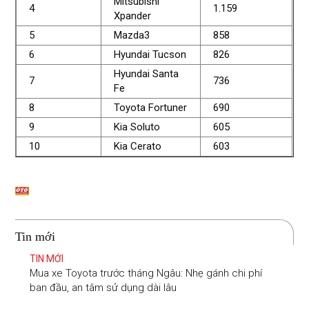
Mitsubishi
4
1.159
Xpander
5
Mazda3
858
6
Hyundai Tucson
826
Hyundai Santa
7
736
Fe
8
Toyota Fortuner
690
9
Kia Soluto
605
10
Kia Cerato
603
Tin mới
TIN MỚI
Mua xe Toyota trước tháng Ngâu: Nhẹ gánh chi phí
ban đầu, an tâm sử dụng dài lâu