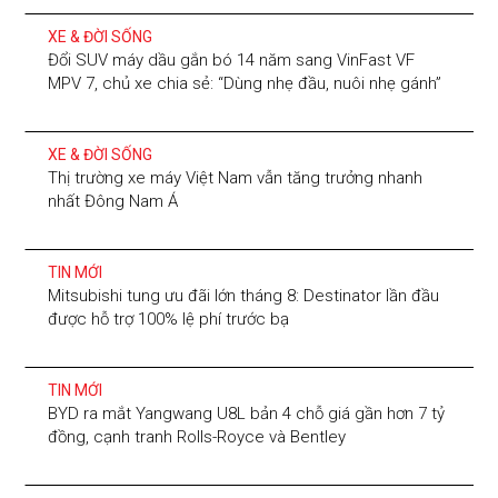
XE & ĐỜI SỐNG
Đổi SUV máy dầu gắn bó 14 năm sang VinFast VF
MPV 7, chủ xe chia sẻ: “Dùng nhẹ đầu, nuôi nhẹ gánh”
XE & ĐỜI SỐNG
Thị trường xe máy Việt Nam vẫn tăng trưởng nhanh
nhất Đông Nam Á
TIN MỚI
Mitsubishi tung ưu đãi lớn tháng 8: Destinator lần đầu
được hỗ trợ 100% lệ phí trước bạ
TIN MỚI
BYD ra mắt Yangwang U8L bản 4 chỗ giá gần hơn 7 tỷ
đồng, cạnh tranh Rolls-Royce và Bentley