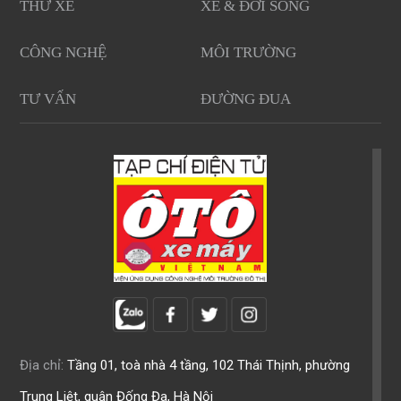
THỬ XE
XE & ĐỜI SỐNG
CÔNG NGHỆ
MÔI TRƯỜNG
TƯ VẤN
ĐƯỜNG ĐUA
Địa chỉ:
Tầng 01, toà nhà 4 tầng, 102 Thái Thịnh, phường
Trung Liệt, quận Đống Đa, Hà Nội