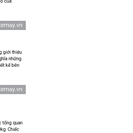
áo của
giới thiệu.
ghĩa những
iết kế bên
c tổng quan
kg. Chiếc