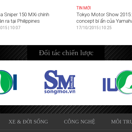
TIN MỚI
 Sniper 150 MXi chính
Tokyo Motor Show 2015:
n ra tại Philippines
concept bí ẩn của Yamah
015 | 10:07
17/10/2015 | 10:25
Đối tác chiến lược
XE & ĐỜI SỐNG
CÔNG NGHỆ
MÔI TR