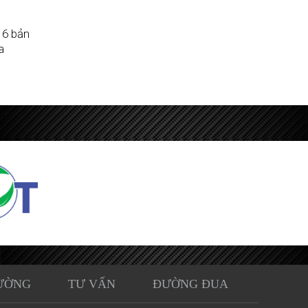
 6 bản
a
ƯỜNG
TƯ VẤN
ĐƯỜNG ĐUA