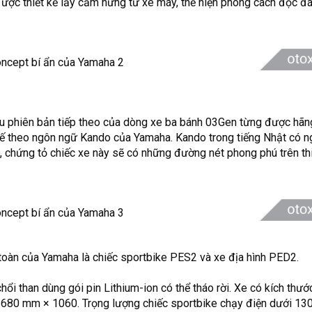
 được thiết kế lấy cảm hứng từ xe máy, thể hiện phong cách độc đ
ệu phiên bản tiếp theo của dòng xe ba bánh 03Gen từng được hãng 
kế theo ngôn ngữ Kando của Yamaha. Kando trong tiếng Nhật có n
, chứng tỏ chiếc xe này sẽ có những đường nét phong phú trên th
toàn của Yamaha là chiếc sportbike PES2 và xe địa hình PED2.
i than dùng gói pin Lithium-ion có thể tháo rời. Xe có kích thướ
× 680 mm × 1060. Trọng lượng chiếc sportbike chạy điện dưới 130