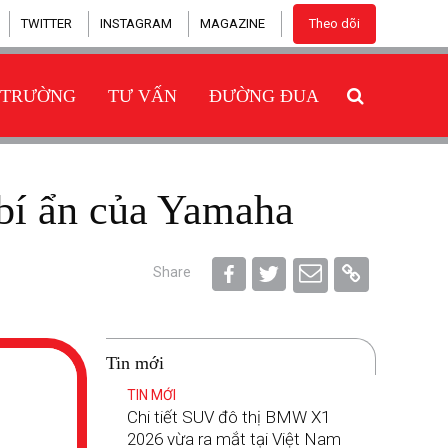
TWITTER
INSTAGRAM
MAGAZINE
Theo dõi
 TRƯỜNG
TƯ VẤN
ĐƯỜNG ĐUA
 bí ẩn của Yamaha
Share
Tin mới
TIN MỚI
Chi tiết SUV đô thị BMW X1
2026 vừa ra mắt tại Việt Nam