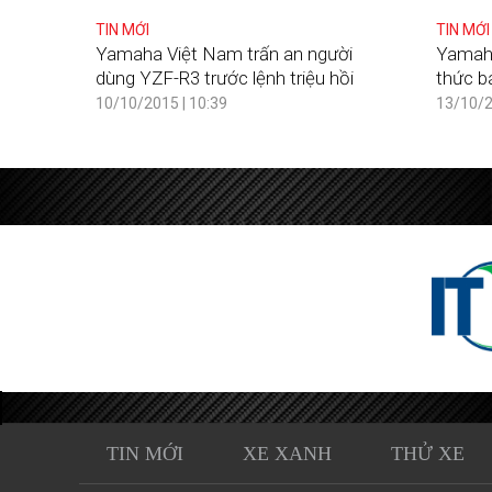
TIN MỚI
TIN MỚI
Yamaha Việt Nam trấn an người
Yamaha
dùng YZF-R3 trước lệnh triệu hồi
thức bá
10/10/2015 | 10:39
13/10/2
TIN MỚI
XE XANH
THỬ XE