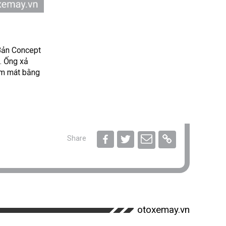
 Bản Concept
. Ống xả
làm mát bằng
Share
otoxemay.vn