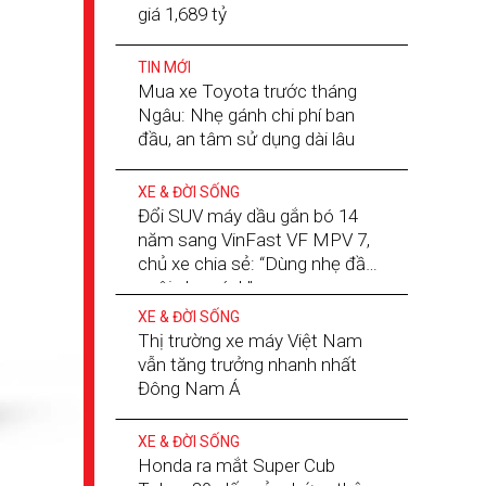
giá 1,689 tỷ
TIN MỚI
Mua xe Toyota trước tháng
Ngâu: Nhẹ gánh chi phí ban
đầu, an tâm sử dụng dài lâu
XE & ĐỜI SỐNG
Đổi SUV máy dầu gắn bó 14
năm sang VinFast VF MPV 7,
chủ xe chia sẻ: “Dùng nhẹ đầu,
nuôi nhẹ gánh”
XE & ĐỜI SỐNG
Thị trường xe máy Việt Nam
vẫn tăng trưởng nhanh nhất
Đông Nam Á
XE & ĐỜI SỐNG
Honda ra mắt Super Cub