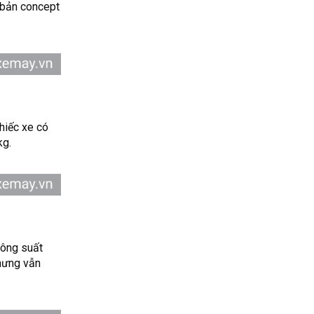
 bản concept
hiếc xe có
kg.
công suất
nhưng vẫn