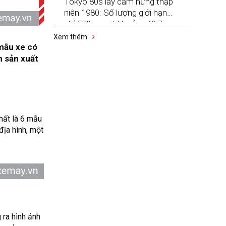
Tokyo 80s lấy cảm hứng thập
niên 1980: Số lượng giới hạn
chỉ 500 xe, giá khoảng 42,7
triệu đồng
Xem thêm
 mẫu xe có
n sản xuất
hất là 6 mẫu
địa hình, một
 ra hình ảnh