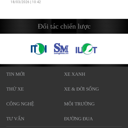
18/03/2026 | 10:42
Đối tác chiến lược
TIN MỚI
XE XANH
THỬ XE
XE & ĐỜI SỐNG
CÔNG NGHỆ
MÔI TRƯỜNG
TƯ VẤN
ĐƯỜNG ĐUA