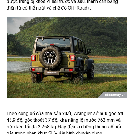
được trang bị khóa vi sai trước và sau, thanh cân bằng
điện tử có thể ngắt và chế độ Off-Road+.
Theo công bố của nhà sản xuất, Wrangler sở hữu góc tới
43,9 độ, góc thoát 37 độ, khả năng lội nước 762 mm và
sức kéo tối đa 2.268 kg. Đây đều là những thông số nổi
bật trong phân khúc SUV địa hình chuyên dụng.