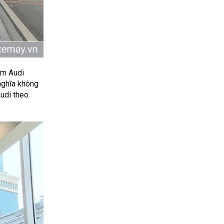
om Audi
nghĩa không
udi theo