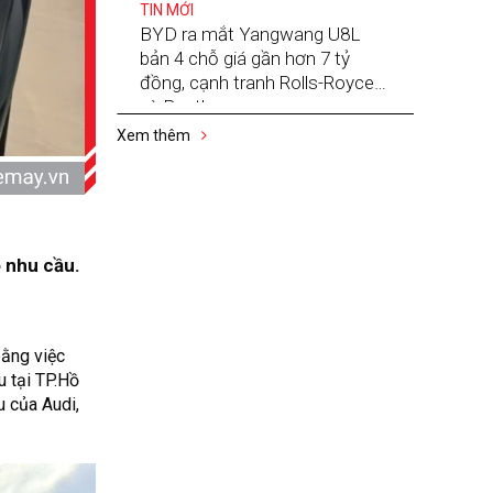
TIN MỚI
BYD ra mắt Yangwang U8L
bản 4 chỗ giá gần hơn 7 tỷ
đồng, cạnh tranh Rolls-Royce
và Bentley
Xem thêm
 nhu cầu.
bằng việc
 tại TP.Hồ
 của Audi,