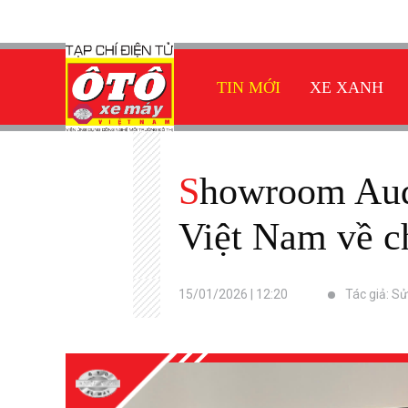
TIN MỚI
XE XANH
Showroom Audi Progressive đem đến trải nghiệm đầu tiên tại
Việt Nam về c
15/01/2026 | 12:20
Tác giả: S