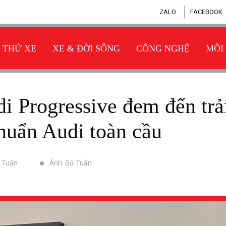
ZALO
FACEBOOK
THỬ XE
XE & ĐỜI SỐNG
CÔNG NGHỆ
MÔI
huẩn Audi toàn cầu
ử Tuấn
Ảnh: Sử Tuấn