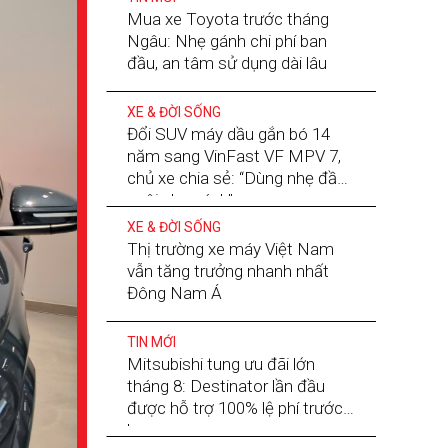
Mua xe Toyota trước tháng
Ngâu: Nhẹ gánh chi phí ban
đầu, an tâm sử dụng dài lâu
XE & ĐỜI SỐNG
Đổi SUV máy dầu gắn bó 14
năm sang VinFast VF MPV 7,
chủ xe chia sẻ: “Dùng nhẹ đầu,
nuôi nhẹ gánh”
XE & ĐỜI SỐNG
Thị trường xe máy Việt Nam
vẫn tăng trưởng nhanh nhất
Đông Nam Á
TIN MỚI
Mitsubishi tung ưu đãi lớn
tháng 8: Destinator lần đầu
được hỗ trợ 100% lệ phí trước
bạ