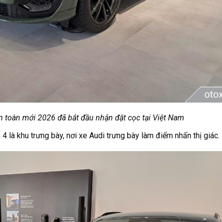
 toàn mới 2026 đã bắt đầu nhận đặt cọc tại Việt Nam
4 là khu trưng bày, nơi xe Audi trưng bày làm điểm nhấn thị giác.