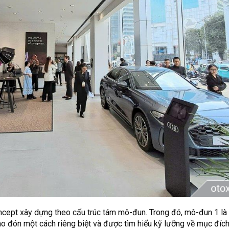
pt xây dựng theo cấu trúc tám mô-đun. Trong đó, mô-đun 1 là 
o đón một cách riêng biệt và được tìm hiểu kỹ lưỡng về mục đíc