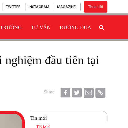
TWITTER
INSTAGRAM
MAGAZINE
Theo dõi
 TRƯỜNG
TƯ VẤN
ĐƯỜNG ĐUA
Share
Tin mới
TIN MỚI