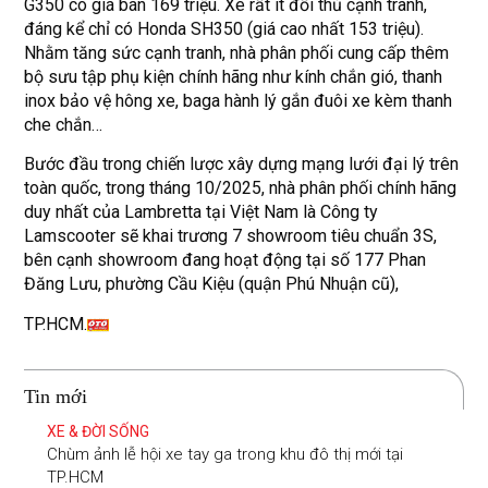
G350 có giá bán 169 triệu. Xe rất ít đối thủ cạnh tranh,
đáng kể chỉ có Honda SH350 (giá cao nhất 153 triệu).
Nhằm tăng sức cạnh tranh, nhà phân phối cung cấp thêm
bộ sưu tập phụ kiện chính hãng như kính chắn gió, thanh
inox bảo vệ hông xe, baga hành lý gắn đuôi xe kèm thanh
che chắn…
Bước đầu trong chiến lược xây dựng mạng lưới đại lý trên
toàn quốc, trong tháng 10/2025, nhà phân phối chính hãng
duy nhất của Lambretta tại Việt Nam là Công ty
Lamscooter sẽ khai trương 7 showroom tiêu chuẩn 3S,
bên cạnh showroom đang hoạt động tại số 177 Phan
Đăng Lưu, phường Cầu Kiệu (quận Phú Nhuận cũ),
TP.HCM.
Tin mới
XE & ĐỜI SỐNG
Chùm ảnh lễ hội xe tay ga trong khu đô thị mới tại
TP.HCM