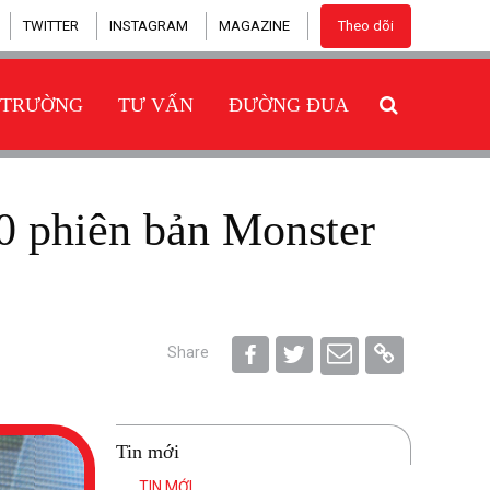
TWITTER
INSTAGRAM
MAGAZINE
Theo dõi
 TRƯỜNG
TƯ VẤN
ĐƯỜNG ĐUA
Share
Tin mới
TIN MỚI