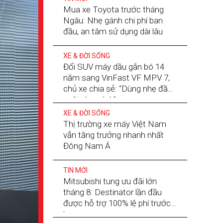
Mua xe Toyota trước tháng
Ngâu: Nhẹ gánh chi phí ban
đầu, an tâm sử dụng dài lâu
XE & ĐỜI SỐNG
Đổi SUV máy dầu gắn bó 14
năm sang VinFast VF MPV 7,
chủ xe chia sẻ: “Dùng nhẹ đầu,
nuôi nhẹ gánh”
XE & ĐỜI SỐNG
Thị trường xe máy Việt Nam
vẫn tăng trưởng nhanh nhất
Đông Nam Á
TIN MỚI
Mitsubishi tung ưu đãi lớn
tháng 8: Destinator lần đầu
được hỗ trợ 100% lệ phí trước
bạ