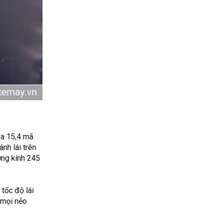
đa 15,4 mã
nh lái trên
ờng kính 245
 tốc độ lái
 mọi nẻo