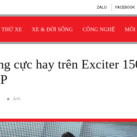
ZALO
FACEBOOK
THỬ XE
XE & ĐỜI SỐNG
CÔNG NGHỆ
MÔI
GP
Ảnh: