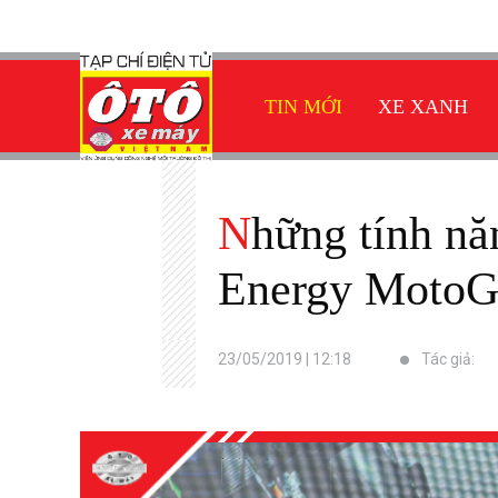
TIN MỚI
XE XANH
Những tính năng cực hay trên Exciter 150 phiên bản Monster
Energy Moto
23/05/2019 | 12:18
Tác giả: