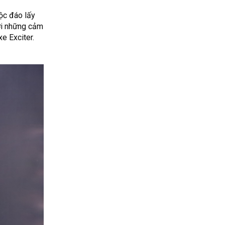
ộc đáo lấy
ới những cảm
e Exciter.