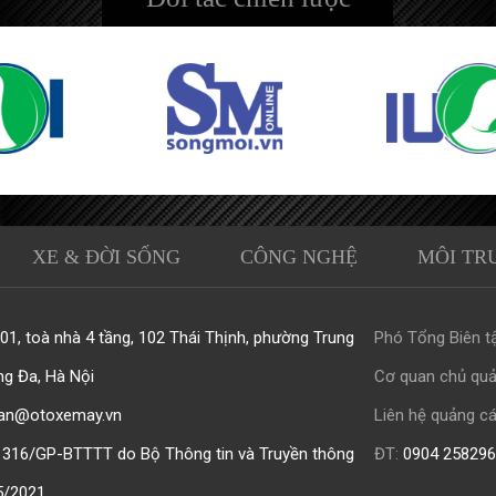
XE & ĐỜI SỐNG
CÔNG NGHỆ
MÔI TR
1, toà nhà 4 tầng, 102 Thái Thịnh, phường Trung
Phó Tổng Biên tậ
ng Đa, Hà Nội
Cơ quan chủ quả
an@otoxemay.vn
Liên hệ quảng cá
316/GP-BTTTT do Bộ Thông tin và Truyền thông
ĐT:
0904 258296
5/2021