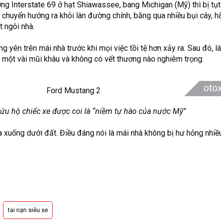
ng Interstate 69 ở hạt Shiawassee, bang Michigan (Mỹ) thì bị tụt
ị chuyển hướng ra khỏi làn đường chính, băng qua nhiều bụi cây, hà
t ngôi nhà.
yên trên mái nhà trước khi mọi việc tồi tệ hơn xảy ra. Sau đó, lá
 một vài mũi khâu và không có vết thương nào nghiêm trọng.
ứu hộ chiếc xe được coi là “niềm tự hào của nước Mỹ”
 xuống dưới đất. Điều đáng nói là mái nhà không bị hư hỏng nhiều
tai nạn siêu xe