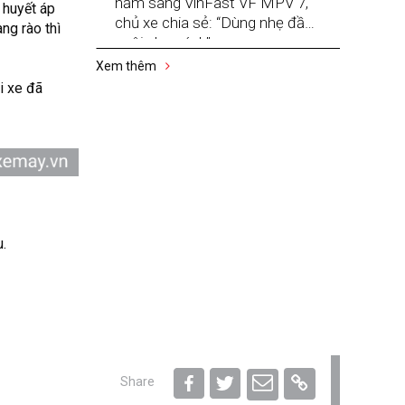
năm sang VinFast VF MPV 7,
 huyết áp
chủ xe chia sẻ: “Dùng nhẹ đầu,
ng rào thì
nuôi nhẹ gánh”
Xem thêm
i xe đã
.
Share