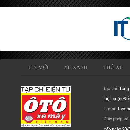
TIN MỚI
XE XANH
THỬ XE
Địa chỉ:
Tầng 0
Liệt, quận Đố
E-mail:
toaso
Giấy phép số:
cấp ngày 28/