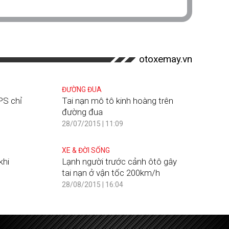
otoxemay.vn
ĐƯỜNG ĐUA
PS chỉ
Tai nạn mô tô kinh hoàng trên
đường đua
28/07/2015 | 11:09
XE & ĐỜI SỐNG
khi
Lạnh người trước cảnh ôtô gây
tai nạn ở vận tốc 200km/h
28/08/2015 | 16:04