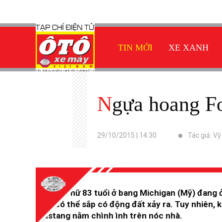
TIN MỚI
XE XANH
Ngựa hoang 
29/10/2015 | 14:30
Tác giả: V
Một phụ nữ 83 tuổi ở bang Michigan (Mỹ) đang ở 
nghĩ có thể sắp có động đất xảy ra. Tuy nhiên, 
Mustang nằm chình ình trên nóc nhà.