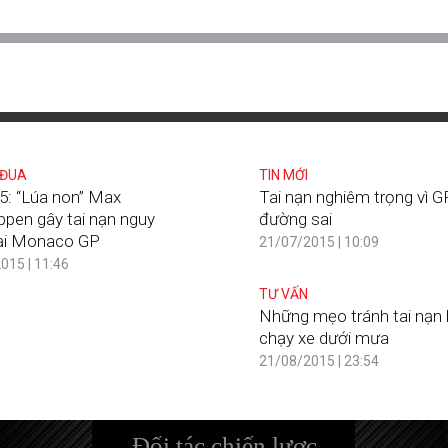
 ĐUA
TIN MỚI
5: “Lúa non” Max
Tai nạn nghiêm trọng vì G
ppen gây tai nạn nguy
đường sai
ại Monaco GP
21/07/2015 | 10:09
015 | 11:46
TƯ VẤN
Những mẹo tránh tai nạn 
chạy xe dưới mưa
21/08/2015 | 23:54
Đối tác chiến lược