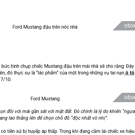
y bức hình chụp chiếc Mustang đậu trên mái nhà sẽ cho rằng: Đây 
ên, đó thực sự là “tác phẩm” của một trong những vụ tai nạn
ô tô
27/10.
n đồi với mái gần sát với mặt đất. Đó chính là lý do khiến “ngự
ng lao thẳng lên để chọn chỗ đỗ “độc nhất vô nhị”.
 có tiền sử bị huyếp áp thấp. Trong khi đang cầm lái chiếc xe hiệ