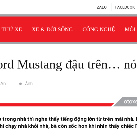
ZALO
FACEBOOK
THỬ XE
XE & ĐỜI SỐNG
CÔNG NGHỆ
MÔI
Ford Mustang đậu trên… nó
ỹ An
Ảnh:
trong nhà thì nghe thấy tiếng động lớn từ trên mái nhà. B
khi chạy nhà khỏi nhà, bà còn sốc hơn khi nhìn thấy chiếc 