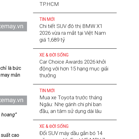
TP.HCM
TIN MỚI
Chi tiết SUV đô thị BMW X1
2026 vừa ra mắt tại Việt Nam
giá 1,689 tỷ
XE & ĐỜI SỐNG
Car Choice Awards 2026 khởi
chỉ là bức
động với hơn 15 hạng mục giải
may mắn
thưởng
TIN MỚI
Mua xe Toyota trước tháng
Ngâu: Nhẹ gánh chi phí ban
đầu, an tâm sử dụng dài lâu
a hoang”
XE & ĐỜI SỐNG
Đổi SUV máy dầu gắn bó 14
u suất cao