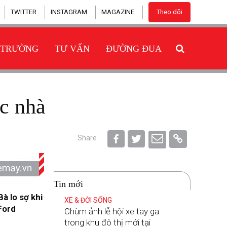
TWITTER
INSTAGRAM
MAGAZINE
Theo dõi
 TRƯỜNG
TƯ VẤN
ĐƯỜNG ĐUA
c nhà
Share
Tin mới
à lo sợ khi
XE & ĐỜI SỐNG
Ford
Chùm ảnh lễ hội xe tay ga
trong khu đô thị mới tại