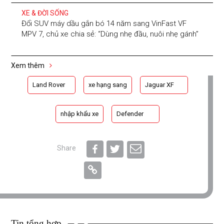
XE & ĐỜI SỐNG
Đổi SUV máy dầu gắn bó 14 năm sang VinFast VF
MPV 7, chủ xe chia sẻ: “Dùng nhẹ đầu, nuôi nhẹ gánh”
Xem thêm
Land Rover
xe hạng sang
Jaguar XF
nhập khẩu xe
Defender
Share
Tin tổng hợp