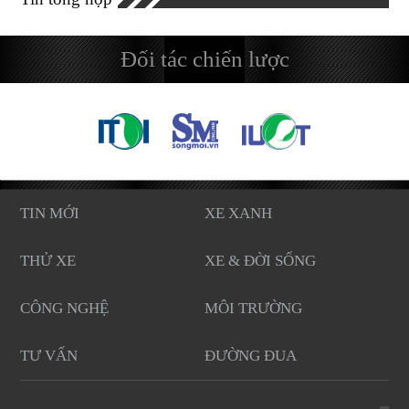
Đối tác chiến lược
TIN MỚI
XE XANH
THỬ XE
XE & ĐỜI SỐNG
CÔNG NGHỆ
MÔI TRƯỜNG
TƯ VẤN
ĐƯỜNG ĐUA