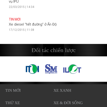
vụ IPU
22/03/2015 | 14:34
TIN MỚI
Xe diesel “hết đường” ở Ấn Độ
17/12/2015 | 11:08
Đối tác chiến lược
TIN MỚI
XE XANH
THỬ XE
XE & ĐỜI SỐNG