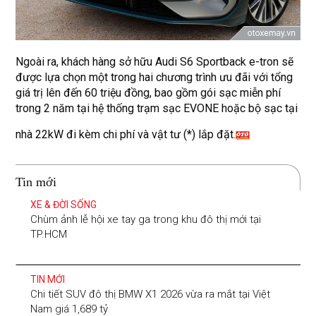
Ngoài ra, khách hàng sở hữu Audi S6 Sportback e-tron sẽ
được lựa chọn một trong hai chương trình ưu đãi với tổng
giá trị lên đến 60 triệu đồng, bao gồm gói sạc miễn phí
trong 2 năm tại hệ thống trạm sạc EVONE hoặc bộ sạc tại
nhà 22kW đi kèm chi phí và vật tư (*) lắp đặt.
Tin mới
XE & ĐỜI SỐNG
Chùm ảnh lễ hội xe tay ga trong khu đô thị mới tại
TP.HCM
TIN MỚI
Chi tiết SUV đô thị BMW X1 2026 vừa ra mắt tại Việt
Nam giá 1,689 tỷ