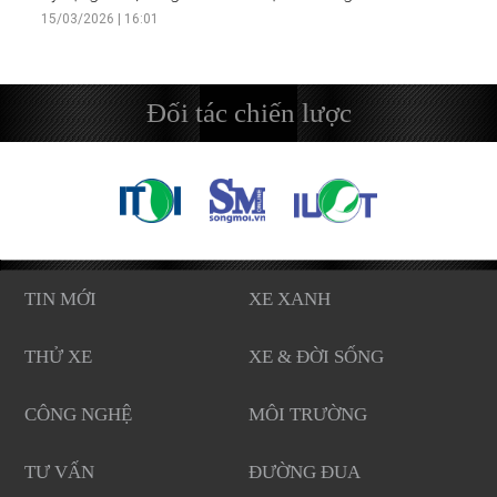
15/03/2026 | 16:01
Đối tác chiến lược
TIN MỚI
XE XANH
THỬ XE
XE & ĐỜI SỐNG
CÔNG NGHỆ
MÔI TRƯỜNG
TƯ VẤN
ĐƯỜNG ĐUA