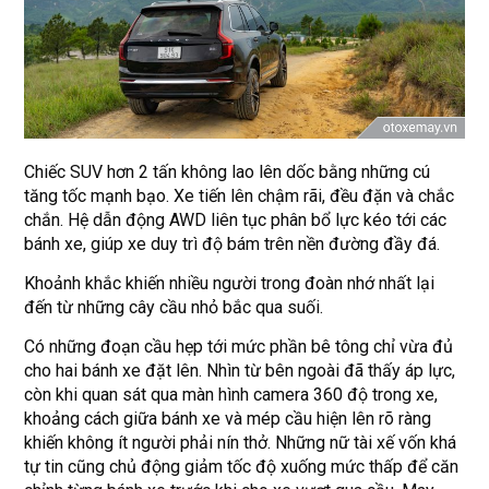
Chiếc SUV hơn 2 tấn không lao lên dốc bằng những cú
tăng tốc mạnh bạo. Xe tiến lên chậm rãi, đều đặn và chắc
chắn. Hệ dẫn động AWD liên tục phân bổ lực kéo tới các
bánh xe, giúp xe duy trì độ bám trên nền đường đầy đá.
Khoảnh khắc khiến nhiều người trong đoàn nhớ nhất lại
đến từ những cây cầu nhỏ bắc qua suối.
Có những đoạn cầu hẹp tới mức phần bê tông chỉ vừa đủ
cho hai bánh xe đặt lên. Nhìn từ bên ngoài đã thấy áp lực,
còn khi quan sát qua màn hình camera 360 độ trong xe,
khoảng cách giữa bánh xe và mép cầu hiện lên rõ ràng
khiến không ít người phải nín thở. Những nữ tài xế vốn khá
tự tin cũng chủ động giảm tốc độ xuống mức thấp để căn