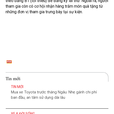
theo bằng B1 (tối thiểu) để đăng ký lái thử. Ngoài ra, người
tham gia còn có cơ hội nhận hàng trăm món quà tặng từ
những đơn vị tham gia trưng bày tại sự kiện.
Tin mới
TIN MỚI
Mua xe Toyota trước tháng Ngâu: Nhẹ gánh chi phí
ban đầu, an tâm sử dụng dài lâu
XE & ĐỜI SỐNG