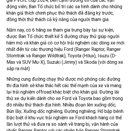
gia PVOIL Cup 2024, bên cạnh đường thi của các vận
động viên, Ban Tổ chức bố trí các sa hình dành cho những
khán giả thích chinh phục thử thách đã đăng ký trước,
đồng thời thử thách cả kỹ năng của người tham gia.
Năm nay, có 6 hãng xe tham gia trưng bày tại sự kiện,
được Ban Tổ chức thiết kế 5 đường chạy thử giúp người
hâm mộ và khán giả có cơ hội trải nghiệm các dòng xe mới
nhất đến từ các thương hiệu Ford (Ranger Raptor, Ranger
Stomtrak và Ranger Wildtrak), Toyota (Hilux), Isuzu (D-
Max và SUV Mu-X), Suzuki (Jimny) và Skoda (với dòng xe
sắp ra mắt).
Những cung đường chạy thử được mô phỏng các đường
thi địa hình sẽ khai thác hết các thế mạnh của xe và mang
lại trải nghiệm offroad khác biệt cho khán giả. Đường lái
thử xe dự kiến dành cho xe Ford và Toyota bao gồm trong
đó nhiều thử thách địa hình: Nhiều đoạn lên xuống dốc;
Bùn lầy; Xuống dốc nghiêng; Đường nghiêng; Hố bập bênh.
Đặc biệt ở khu vực trải nghiệm xe Ford khách hàng có thể
lần lượt thử và đưa ra so sánh về trang bị, vận hành của
chiếc Ranger Raptor với các phiên bản Ranger Stormtrak