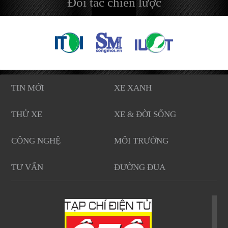
Đối tác chiến lược
TIN MỚI
XE XANH
THỬ XE
XE & ĐỜI SỐNG
CÔNG NGHỆ
MÔI TRƯỜNG
TƯ VẤN
ĐƯỜNG ĐUA