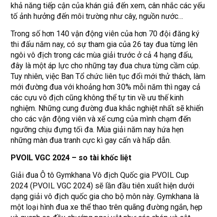
khả năng tiếp cận của khán giả đến xem, cân nhắc các yếu
tố ảnh hưởng đến môi trường như cây, nguồn nước…
Trong số hơn 140 vận động viên của hơn 70 đội đăng ký
thi đấu năm nay, có sự tham gia của 26 tay đua từng lên
ngôi vô địch trong các mùa giải trước ở cả 4 hạng đấu,
đây là một áp lực cho những tay đua chưa từng cầm cúp.
Tuy nhiên, việc Ban Tổ chức liên tục đổi mới thử thách, làm
mới đường đua với khoảng hơn 30% mỗi năm thì ngay cả
các cựu vô địch cũng không thể tự tin về ưu thế kinh
nghiệm. Những cung đường đua khắc nghiệt nhất sẽ khiến
cho các vận động viên và xế cưng của mình chạm đến
ngưỡng chịu đựng tối đa. Mùa giải năm nay hứa hẹn
những màn đua tranh cực kì gay cấn và hấp dẫn.
PVOIL VGC 2024 – so tài khốc liệt
Giải đua Ô tô Gymkhana Vô địch Quốc gia PVOIL Cup
2024 (PVOIL VGC 2024) sẽ lần đầu tiên xuất hiện dưới
dạng giải vô địch quốc gia cho bộ môn này. Gymkhana là
một loại hình đua xe thể thao trên quãng đường ngắn, hẹp