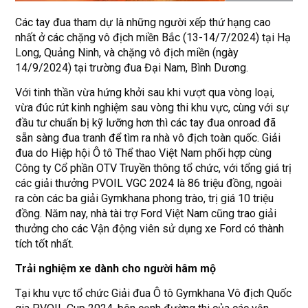
Các tay đua tham dự là những người xếp thứ hạng cao
nhất ở các chặng vô địch miền Bắc (13-14/7/2024) tại Hạ
Long, Quảng Ninh, và chặng vô địch miền (ngày
14/9/2024) tại trường đua Đại Nam, Bình Dương.
Với tinh thần vừa hứng khởi sau khi vượt qua vòng loại,
vừa đúc rút kinh nghiệm sau vòng thi khu vực, cùng với sự
đầu tư chuẩn bị kỹ lưỡng hơn thì các tay đua onroad đã
sẵn sàng đua tranh để tìm ra nhà vô địch toàn quốc. Giải
đua do Hiệp hội Ô tô Thể thao Việt Nam phối hợp cùng
Công ty Cổ phần OTV Truyền thông tổ chức, với tổng giá trị
các giải thưởng PVOIL VGC 2024 là 86 triệu đồng, ngoài
ra còn các ba giải Gymkhana phong trào, trị giá 10 triệu
đồng. Năm nay, nhà tài trợ Ford Việt Nam cũng trao giải
thưởng cho các Vận động viên sử dụng xe Ford có thành
tích tốt nhất.
Trải nghiệm xe dành cho người hâm mộ
Tại khu vực tổ chức Giải đua Ô tô Gymkhana Vô địch Quốc