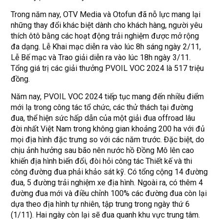
Trong năm nay, OTV Media và Otofun đã nỗ lực mang lại
những thay đổi khác biệt dành cho khách hàng, người yêu
thích ôtô bằng các hoạt động trải nghiệm được mở rộng
đa dạng. Lễ Khai mạc diễn ra vào lúc 8h sáng ngày 2/11,
Lễ Bế mạc và Trao giải diễn ra vào lúc 18h ngày 3/11.
Tổng giá trị các giải thưởng PVOIL VOC 2024 là 517 triệu
đồng.
Năm nay, PVOIL VOC 2024 tiếp tục mang đến nhiều điểm
mới lạ trong công tác tổ chức, các thử thách tại đường
đua, thể hiện sức hấp dẫn của một giải đua offroad lâu
đời nhất Việt Nam trong không gian khoảng 200 ha với đủ
mọi địa hình đặc trưng so với các năm trước. Đặc biệt, do
chịu ảnh hưởng sau bão nên nước hồ Đồng Mô lên cao
khiến địa hình biến đổi, đòi hỏi công tác Thiết kế và thi
công đường đua phải khảo sát kỹ. Có tổng cộng 14 đường
đua, 5 đường trải nghiệm xe địa hình. Ngoài ra, có thêm 4
đường đua mới và điều chỉnh 100% các đường đua còn lại
dựa theo địa hình tự nhiên, tập trung trong ngày thứ 6
(1/11). Hai ngày còn lại sẽ đua quanh khu vực trung tâm.