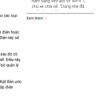
năm sang VinFast VF MPV 7,
chủ xe chia sẻ: “Dùng nhẹ đầu,
nuôi nhẹ gánh”
o các loại
Xem thêm
e điện hoặc
điện này sẽ
 sau đó có
ết. Điều này
 bộ quản lý
 Nhật Bản ước
cấp điện