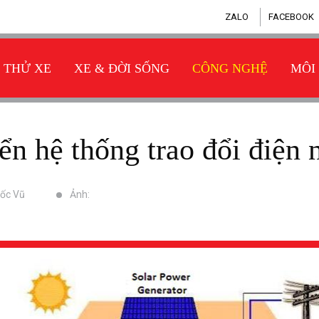
ZALO
FACEBOOK
THỬ XE
XE & ĐỜI SỐNG
CÔNG NGHỆ
MÔI
riển hệ thống trao đổi điện
uốc Vũ
Ảnh: