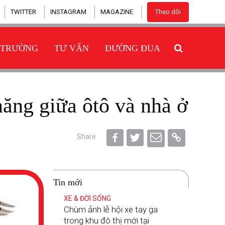
TWITTER
INSTAGRAM
MAGAZINE
Theo dõi
 TRƯỜNG
TƯ VẤN
ĐƯỜNG ĐUA
 năng giữa ôtô và nhà ở
Share
Tin mới
XE & ĐỜI SỐNG
Chùm ảnh lễ hội xe tay ga
trong khu đô thị mới tại