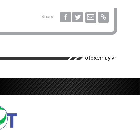
Share
otoxemay.vn