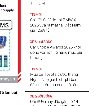
TP.HCM
TIN MỚI
Chi tiết SUV đô thị BMW X1
2026 vừa ra mắt tại Việt Nam
giá 1,689 tỷ
XE & ĐỜI SỐNG
Car Choice Awards 2026 khởi
động với hơn 15 hạng mục giải
thưởng
TIN MỚI
Mua xe Toyota trước tháng
Ngâu: Nhẹ gánh chi phí ban
đầu, an tâm sử dụng dài lâu
đề lớn bởi
XE & ĐỜI SỐNG
Đổi SUV máy dầu gắn bó 14