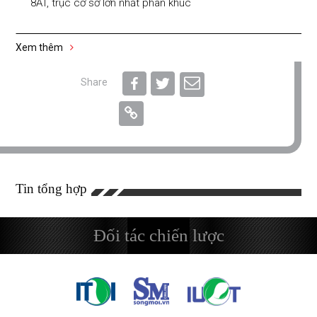
8AT, trục cơ sở lớn nhất phân khúc
Xem thêm
Share
Tin tổng hợp
Đối tác chiến lược