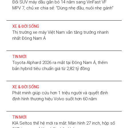
Đổi SUV máy dầu gắn bó 14 năm sang VinFast VF
MPV 7, chủ xe chia sẻ: “Dùng nhẹ đầu, nuôi nhẹ gánh”
XE & ĐỜI SỐNG
Thị trường xe máy Việt Nam vẫn tăng trưởng nhanh
nhất Đông Nam Á
TIN MỚI
Toyota Alphard 2026 ra mắt tại Đông Nam Á, thêm
bản hybrid tiêu chuẩn giá từ 2,82 tỷ đồng
XE & ĐỜI SỐNG
Phát minh giúp cứu hơn 1 triệu người và quyết định
định hình thương hiệu Volvo suốt hơn 60 năm
TIN MỚI
KIA Seltos thế hệ mới ra mắt: Màn hình 27 inch, hộp số