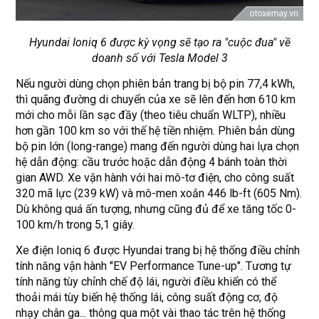
Hyundai Ioniq 6 được kỳ vọng sẽ tạo ra "cuộc đua" về
doanh số với Tesla Model 3
Nếu người dùng chọn phiên bản trang bị bộ pin 77,4 kWh,
thì quãng đường di chuyển của xe sẽ lên đến hơn 610 km
mới cho mỗi lần sạc đầy (theo tiêu chuẩn WLTP), nhiều
hơn gần 100 km so với thế hệ tiền nhiệm. Phiên bản dùng
bộ pin lớn (long-range) mang đến người dùng hai lựa chọn
hệ dẫn động: cầu trước hoặc dẫn động 4 bánh toàn thời
gian AWD. Xe vận hành với hai mô-tơ điện, cho công suất
320 mã lực (239 kW) và mô-men xoắn 446 lb-ft (605 Nm).
Dù không quá ấn tượng, nhưng cũng đủ để xe tăng tốc 0-
100 km/h trong 5,1 giây.
Xe điện Ioniq 6 được Hyundai trang bị hệ thống điều chỉnh
tính năng vận hành "EV Performance Tune-up". Tương tự
tính năng tùy chỉnh chế độ lái, người điều khiển có thể
thoải mái tùy biến hệ thống lái, công suất động cơ, độ
nhạy chân ga... thông qua một vài thao tác trên hệ thống