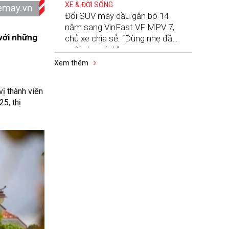
XE & ĐỜI SỐNG
Đổi SUV máy dầu gắn bó 14
năm sang VinFast VF MPV 7,
với những
chủ xe chia sẻ: “Dùng nhẹ đầu,
nuôi nhẹ gánh”
Xem thêm
ị thành viên
5, thị