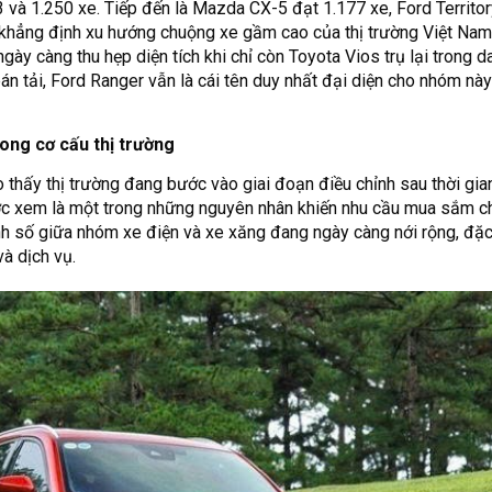
3 và 1.250 xe. Tiếp đến là Mazda CX-5 đạt 1.177 xe, Ford Territo
c khẳng định xu hướng chuộng xe gầm cao của thị trường Việt Nam
ày càng thu hẹp diện tích khi chỉ còn Toyota Vios trụ lại trong 
án tải, Ford Ranger vẫn là cái tên duy nhất đại diện cho nhóm nà
ong cơ cấu thị trường
 thấy thị trường đang bước vào giai đoạn điều chỉnh sau thời gia
ược xem là một trong những nguyên nhân khiến nhu cầu mua sắm ch
nh số giữa nhóm xe điện và xe xăng đang ngày càng nới rộng, đặc
à dịch vụ.