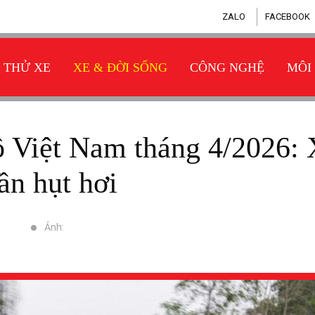
ZALO
FACEBOOK
THỬ XE
XE & ĐỜI SỐNG
CÔNG NGHỆ
MÔI
ần hụt hơi
Ảnh: