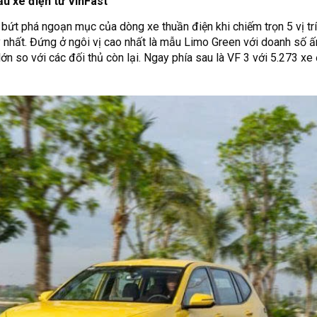
ẫu xe điện từ VinFast
bứt phá ngoạn mục của dòng xe thuần điện khi chiếm trọn 5 vị tr
 nhất. Đứng ở ngôi vị cao nhất là mẫu Limo Green với doanh số 
lớn so với các đối thủ còn lại. Ngay phía sau là VF 3 với 5.273 x