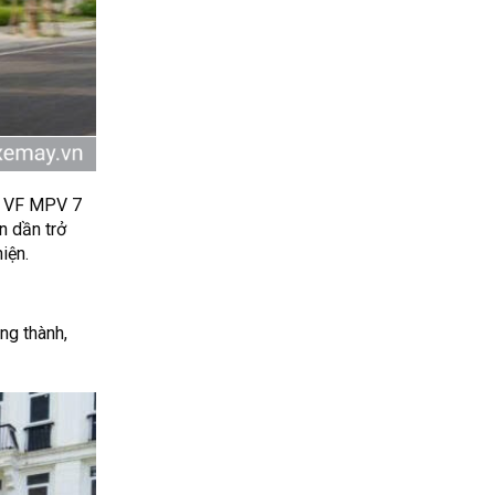
ng VF MPV 7
n dần trở
iện.
ng thành,