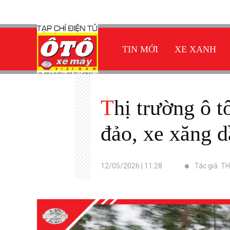
TIN MỚI
XE XANH
Thị trường ô tô Việt Nam tháng 4/2026: Xe điện VinFast áp
đảo, xe xăng d
12/05/2026 | 11:28
Tác giả: TH