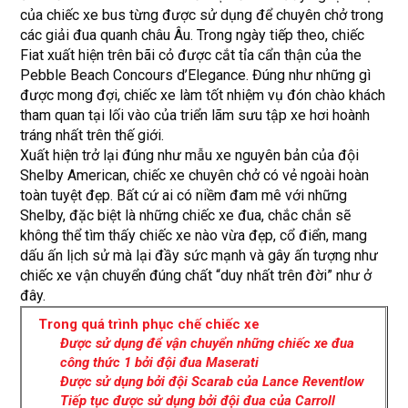
của chiếc xe bus từng được sử dụng để chuyên chở trong
các giải đua quanh châu Âu. Trong ngày tiếp theo, chiếc
Fiat xuất hiện trên bãi cỏ được cắt tỉa cẩn thận của the
Pebble Beach Concours d’Elegance. Đúng như những gì
được mong đợi, chiếc xe làm tốt nhiệm vụ đón chào khách
tham quan tại lối vào của triển lãm sưu tập xe hơi hoành
tráng nhất trên thế giới.
Xuất hiện trở lại đúng như mẫu xe nguyên bản của đội
Shelby American, chiếc xe chuyên chở có vẻ ngoài hoàn
toàn tuyệt đẹp. Bất cứ ai có niềm đam mê với những
Shelby, đặc biệt là những chiếc xe đua, chắc chắn sẽ
không thể tìm thấy chiếc xe nào vừa đẹp, cổ điển, mang
dấu ấn lịch sử mà lại đầy sức mạnh và gây ấn tượng như
chiếc xe vận chuyển đúng chất “duy nhất trên đời” như ở
đây.
Trong quá trình phục chế chiếc xe
Được sử dụng để vận chuyển những chiếc xe đua
công thức 1 bởi đội đua Maserati
Được sử dụng bởi đội Scarab của Lance Reventlow
Tiếp tục được sử dụng bởi đội đua của Carroll