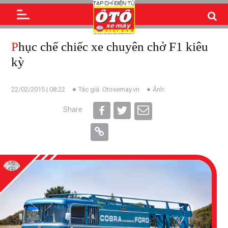
Phục chế chiếc xe chuyên chở F1 kiêu
kỳ
22/02/2015 | 08:22
Tác giả: Otoxemay.vn
Ảnh:
Share