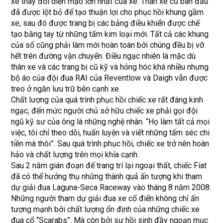
xe thay đổi diện mạo lớn nhất của xe. Thân xe cũ ban đầu
đã được lột bỏ để tạo thuận lợi cho phục hồi khung gầm
xe, sau đó được trang bị các bảng điều khiển được chế
tạo bằng tay từ những tấm kim loại mới. Tất cả các khung
của sổ cũng phải làm mới hoàn toàn bởi chúng đều bị vỡ
hết trên đường vận chuyển. Điều ngạc nhiên là mặc dù
thân xe và các trang bị cũ kỹ và hỏng hóc khá nhiều nhưng
bộ áo của đội đua RAI của Reventlow và Daigh vẫn được
treo ở ngăn lưu trữ bên cạnh xe.
Chất lượng của quá trình phục hồi chiếc xe rất đáng kinh
ngạc, đến mức người chủ sở hữu chiếc xe phải gọi đội
ngũ kỹ sư của ông là những nghệ nhân. “Họ làm tất cả mọi
việc, tôi chỉ theo dõi, huấn luyện và viết những tấm séc chi
tiền mà thôi”. Sau quá trình phục hồi, chiếc xe trở nên hoàn
hảo và chất lượng trên mọi khía cạnh.
Sau 2 năm gián đoạn để trang trí lại ngoại thất, chiếc Fiat
đã có thể hưởng thụ những thành quả ấn tượng khi tham
dự giải đua Laguna-Seca Raceway vào tháng 8 năm 2008.
Những người tham dự giải đua xe cổ điển không chỉ ấn
tượng mạnh bởi chất lượng ổn định của những chiếc xe
đua cổ “Scarabs”. Mà còn bởi sự hồi sinh đầy ngoạn mục