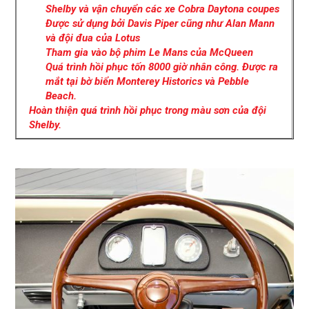
Shelby và vận chuyển các xe Cobra Daytona coupes
Được sử dụng bởi Davis Piper cũng như Alan Mann
và đội đua của Lotus
Tham gia vào bộ phim Le Mans của McQueen
Quá trình hồi phục tốn 8000 giờ nhân công. Được ra
mắt tại bờ biển Monterey Historics và Pebble
Beach.
Hoàn thiện quá trình hồi phục trong màu sơn của đội
Shelby.