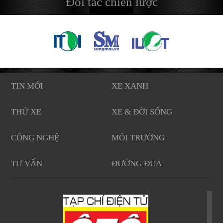
Đối tác chiến lược
TIN MỚI
XE XANH
THỬ XE
XE & ĐỜI SỐNG
CÔNG NGHỆ
MÔI TRƯỜNG
TƯ VẤN
ĐƯỜNG ĐUA