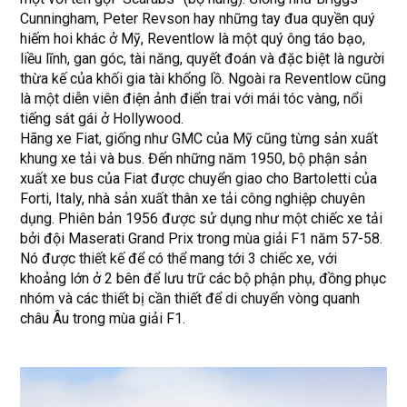
Cunningham, Peter Revson hay những tay đua quyền quý
hiếm hoi khác ở Mỹ, Reventlow là một quý ông táo bạo,
liều lĩnh, gan góc, tài năng, quyết đoán và đặc biệt là người
thừa kế của khối gia tài khổng lồ. Ngoài ra Reventlow cũng
là một diễn viên điện ảnh điển trai với mái tóc vàng, nổi
tiếng sát gái ở Hollywood.
Hãng xe Fiat, giống như GMC của Mỹ cũng từng sản xuất
khung xe tải và bus. Đến những năm 1950, bộ phận sản
xuất xe bus của Fiat được chuyển giao cho Bartoletti của
Forti, Italy, nhà sản xuất thân xe tải công nghiệp chuyên
dụng. Phiên bản 1956 được sử dụng như một chiếc xe tải
bởi đội Maserati Grand Prix trong mùa giải F1 năm 57-58.
Nó được thiết kế để có thể mang tới 3 chiếc xe, với
khoảng lớn ở 2 bên để lưu trữ các bộ phận phụ, đồng phục
nhóm và các thiết bị cần thiết để di chuyển vòng quanh
châu Âu trong mùa giải F1.