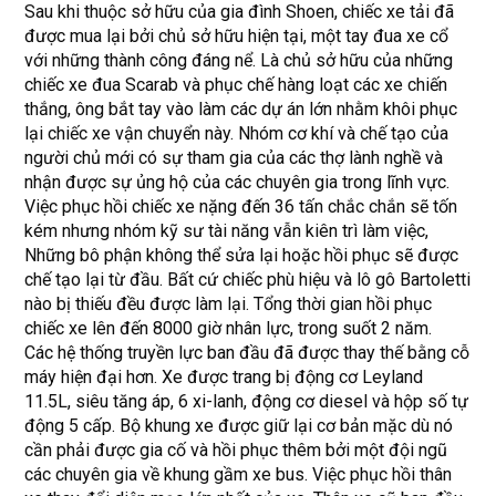
Sau khi thuộc sở hữu của gia đình Shoen, chiếc xe tải đã
được mua lại bởi chủ sở hữu hiện tại, một tay đua xe cổ
với những thành công đáng nể. Là chủ sở hữu của những
chiếc xe đua Scarab và phục chế hàng loạt các xe chiến
thắng, ông bắt tay vào làm các dự án lớn nhằm khôi phục
lại chiếc xe vận chuyển này. Nhóm cơ khí và chế tạo của
người chủ mới có sự tham gia của các thợ lành nghề và
nhận được sự ủng hộ của các chuyên gia trong lĩnh vực.
Việc phục hồi chiếc xe nặng đến 36 tấn chắc chắn sẽ tốn
kém nhưng nhóm kỹ sư tài năng vẫn kiên trì làm việc,
Những bô phận không thể sửa lại hoặc hồi phục sẽ được
chế tạo lại từ đầu. Bất cứ chiếc phù hiệu và lô gô Bartoletti
nào bị thiếu đều được làm lại. Tổng thời gian hồi phục
chiếc xe lên đến 8000 giờ nhân lực, trong suốt 2 năm.
Các hệ thống truyền lực ban đầu đã được thay thế bằng cỗ
máy hiện đại hơn. Xe được trang bị động cơ Leyland
11.5L, siêu tăng áp, 6 xi-lanh, động cơ diesel và hộp số tự
động 5 cấp. Bộ khung xe được giữ lại cơ bản mặc dù nó
cần phải được gia cố và hồi phục thêm bởi một đội ngũ
các chuyên gia về khung gầm xe bus. Việc phục hồi thân