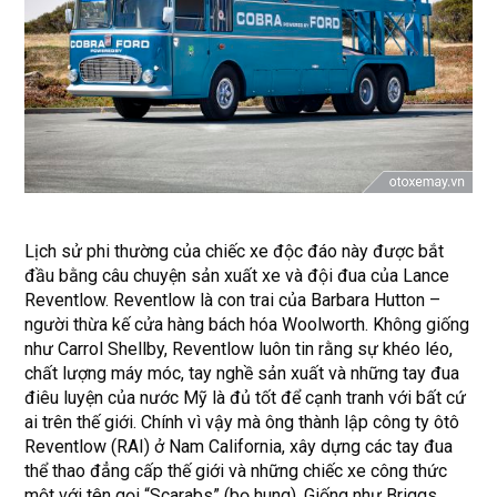
Lịch sử phi thường của chiếc xe độc đáo này được bắt
đầu bằng câu chuyện sản xuất xe và đội đua của Lance
Reventlow. Reventlow là con trai của Barbara Hutton –
người thừa kế cửa hàng bách hóa Woolworth. Không giống
như Carrol Shellby, Reventlow luôn tin rằng sự khéo léo,
chất lượng máy móc, tay nghề sản xuất và những tay đua
điêu luyện của nước Mỹ là đủ tốt để cạnh tranh với bất cứ
ai trên thế giới. Chính vì vậy mà ông thành lập công ty ôtô
Reventlow (RAI) ở Nam California, xây dựng các tay đua
thể thao đẳng cấp thế giới và những chiếc xe công thức
một với tên gọi “Scarabs” (bọ hung). Giống như Briggs