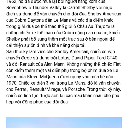
1962, nó đã được mua lại bởi người hàng xóm của
Reventlow ở Thunder Valley là Carroll Shelby với mục
đích sử dụng để vận chuyển cho đội đua Shelby American
của Cobra Daytona đến Le Mans và các địa điểm khác
trong giải đua xe thể thao thế giới ở Châu Âu. Thực tế là
những chiếc xe thể thao của Cobra nặng cân quá tải, khiến
Shelby phải bổ sung thêm một trục sau ở bên ngoài để
cải thiện sự ổn định và khả năng chịu tải.
Sau thời kỳ làm việc cho Shelby American, chiếc xe vận
chuyển được sử dụng bởi Lotus, David Piper, Ford GT40
và đội Renault của Alan Mann. Không những thế, chiếc Fiat
còn kiếm thêm một vai diễn phụ trong bộ phim đua xe Le
Mans của Steve McQueen được quay vào mùa hè năm
1970. Chiếc xe diễn 3 vai trong Le Mans, đó là vận chuyển
cho Ferrari, Renault/Mirage, và Porsche. Trong thời kỳ này,
chiếc xe liên tục được sơn lại các màu khác nhau cho phù
hợp với đồng phục của đội đua.