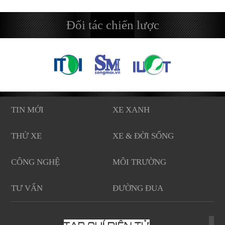
Đối tác chiến lược
TIN MỚI
XE XANH
THỬ XE
XE & ĐỜI SỐNG
CÔNG NGHỆ
MÔI TRƯỜNG
TƯ VẤN
ĐƯỜNG ĐUA