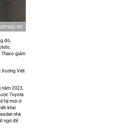
g đó,
oluto,
c Thaco giảm
 trường Việt
g năm 2023,
 được Toyota
hế hệ mới ở
iển khai
 sedan nhà
ất ngờ để