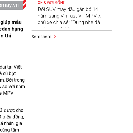
XE & ĐỜI SỐNG
Đổi SUV máy dầu gắn bó 14
năm sang VinFast VF MPV 7,
 giúp mẫu
chủ xe chia sẻ: “Dùng nhẹ đầu,
sedan hạng
nuôi nhẹ gánh”
n thị
Xem thêm
ai tại Việt
à cú bật
m. Bởi trong
% so với năm
 xe MPV
23 được cho
 triệu đồng,
á nhân, gia
 cùng tầm