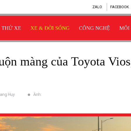
ZALO
FACEBOOK
THỬ XE
XE & ĐỜI SỐNG
CÔNG NGHỆ
MÔI
uang Huy
Ảnh: