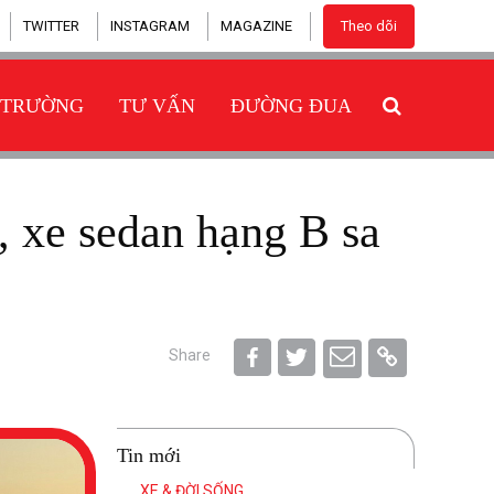
TWITTER
INSTAGRAM
MAGAZINE
Theo dõi
 TRƯỜNG
TƯ VẤN
ĐƯỜNG ĐUA
Share
Tin mới
XE & ĐỜI SỐNG