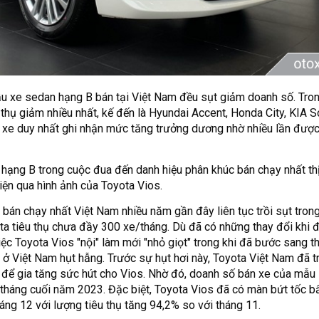
ẫu xe sedan hạng B bán tại Việt Nam đều sụt giảm doanh số. Tron
thụ giảm nhiều nhất, kế đến là Hyundai Accent, Honda City, KIA S
 xe duy nhất ghi nhận mức tăng trưởng dương nhờ nhiều lần đượ
hạng B trong cuộc đua đến danh hiệu phân khúc bán chạy nhất thị
n qua hình ảnh của Toyota Vios.
bán chạy nhất Việt Nam nhiều năm gần đây liên tục trồi sụt tron
ta tiêu thụ chưa đầy 300 xe/tháng. Dù đã có những thay đổi khi
iệc Toyota Vios "nội" làm mới "nhỏ giọt" trong khi đã bước sang t
 ở Việt Nam hụt hẫng. Trước sự hụt hơi này, Toyota Việt Nam đã tr
 để gia tăng sức hút cho Vios. Nhờ đó, doanh số bán xe của mẫu
tháng cuối năm 2023. Đặc biệt, Toyota Vios đã có màn bứt tốc b
áng 12 với lượng tiêu thụ tăng 94,2% so với tháng 11.