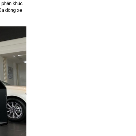
c phân khúc
của dòng xe