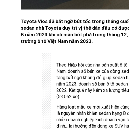
Toyota Vios đã bất ngờ bứt tốc trong tháng cu
sedan nhà Toyota duy trì vị thế dẫn đầu có đư
B năm 2023 khi có màn bứt phá trong tháng 12,
trường ô tô Việt Nam năm 2023.
Theo Hiệp hội các nhà sản xuất ô tô
Nam, doanh số bán xe của dòng sedan
tăng bất ngờ không đủ giúp sedan hạ
năm 2023, doanh số bán ô tô sedan h
2022. Kết quả này kém xa lượng tiêu
(53.062 xe).
Hàng loạt mẫu xe mới xuất hiện cùn
là nguyên nhân khiến sedan hạng B đ
nhiều doanh nghiệp kinh doanh vận t
đình... lại hướng đến dòng xe SUV h