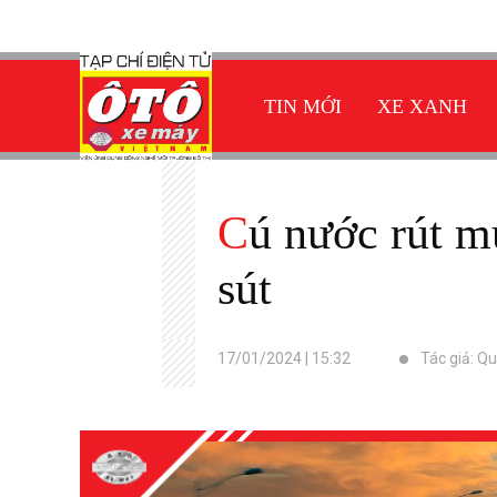
TIN MỚI
XE XANH
Cú nước rút muộn màng của Toyota Vios, xe sedan hạng B sa
sút
17/01/2024 | 15:32
Tác giả: Q