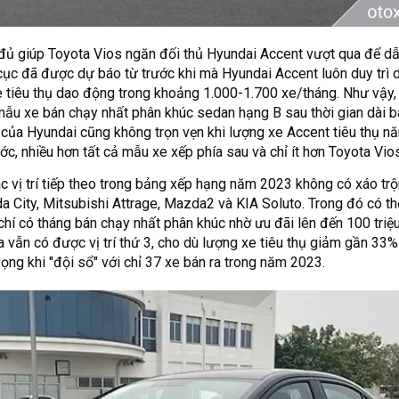
đủ giúp Toyota Vios ngăn đối thủ Hyundai Accent vượt qua để dẫ
cục đã được dự báo từ trước khi mà Hyundai Accent luôn duy trì 
e tiêu thụ dao động trong khoảng 1.000-1.700 xe/tháng. Như vậy,
mẫu xe bán chạy nhất phân khúc sedan hạng B sau thời gian dài bá
i của Hyundai cũng không trọn vẹn khi lượng xe Accent tiêu thụ 
c, nhiều hơn tất cả mẫu xe xếp phía sau và chỉ ít hơn Toyota Vios
các vị trí tiếp theo trong bảng xếp hạng năm 2023 không có xáo trộ
da City, Mitsubishi Attrage, Mazda2 và KIA Soluto. Trong đó có t
hí có tháng bán chạy nhất phân khúc nhờ ưu đãi lên đến 100 triệ
 vẫn có được vị trí thứ 3, cho dù lượng xe tiêu thụ giảm gần 33
vọng khi "đội sổ" với chỉ 37 xe bán ra trong năm 2023.