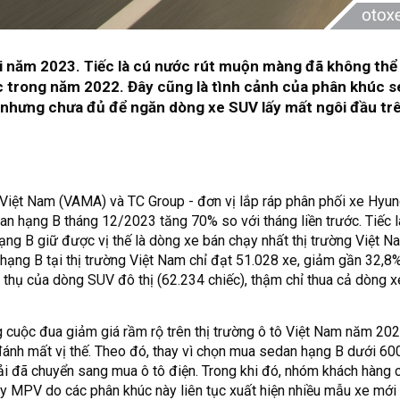
ối năm 2023. Tiếc là cú nước rút muộn màng đã không thể
ợc trong năm 2022. Đây cũng là tình cảnh của phân khúc 
 nhưng chưa đủ để ngăn dòng xe SUV lấy mất ngôi đầu trê
 Việt Nam (VAMA) và TC Group - đơn vị lắp ráp phân phối xe Hyund
 hạng B tháng 12/2023 tăng 70% so với tháng liền trước. Tiếc l
ng B giữ được vị thế là dòng xe bán chạy nhất thị trường Việt Na
ạng B tại thị trường Việt Nam chỉ đạt 51.028 xe, giảm gần 32,8
 thụ của dòng SUV đô thị (62.234 chiếc), thậm chỉ thua cả dòng
g cuộc đua giảm giá rầm rộ trên thị trường ô tô Việt Nam năm 20
ánh mất vị thế. Theo đó, thay vì chọn mua sedan hạng B dưới 600
ải đã chuyển sang mua ô tô điện. Trong khi đó, nhóm khách hàng c
ay MPV do các phân khúc này liên tục xuất hiện nhiều mẫu xe mới