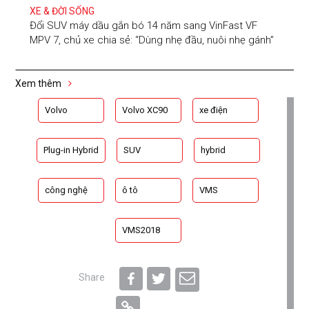
XE & ĐỜI SỐNG
Đổi SUV máy dầu gắn bó 14 năm sang VinFast VF
MPV 7, chủ xe chia sẻ: “Dùng nhẹ đầu, nuôi nhẹ gánh”
Xem thêm
Volvo
Volvo XC90
xe điện
Plug-in Hybrid
SUV
hybrid
công nghệ
ô tô
VMS
VMS2018
Share