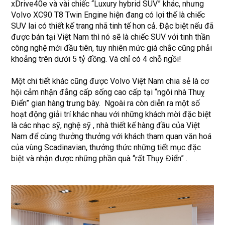
xDrive40e và vài chiếc “Luxury hybrid SUV” khác, nhưng
Volvo XC90 T8 Twin Engine hiện đang có lợi thế là chiếc
SUV lai có thiết kế trang nhã tinh tế hơn cả. Đặc biệt nếu đã
được bán tại Việt Nam thì nó sẽ là chiếc SUV với tinh thần
công nghệ mới đầu tiên, tuy nhiên mức giá chắc cũng phải
khoảng trên dưới 5 tỷ đồng. Và chỉ có 4 chỗ ngồi!
Một chi tiết khác cũng được Volvo Việt Nam chia sẻ là cơ
hội cảm nhận đẳng cấp sống cao cấp tại “ngôi nhà Thuỵ
Điển” gian hàng trưng bày. Ngoài ra còn diễn ra một số
hoạt động giải trí khác nhau với những khách mời đặc biệt
là các nhạc sỹ, nghệ sỹ , nhà thiết kế hàng đầu của Việt
Nam để cùng thưởng thưởng với khách tham quan văn hoá
của vùng Scadinavian, thưởng thức những tiết mục đặc
biệt và nhận được những phần quà “rất Thụy Điển” .