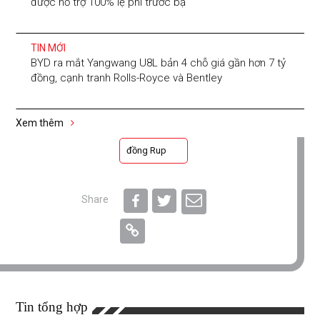
được hỗ trợ 100% lệ phí trước bạ
TIN MỚI
BYD ra mắt Yangwang U8L bản 4 chỗ giá gần hơn 7 tỷ
đồng, cạnh tranh Rolls-Royce và Bentley
Xem thêm
đồng Rup
Share
Tin tổng hợp