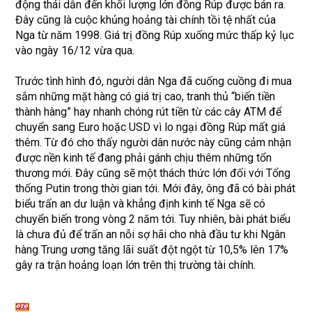
động thái dẫn đến khối lượng lớn đồng Rúp được bán ra.
Đây cũng là cuộc khủng hoảng tài chính tồi tệ nhất của
Nga từ năm 1998. Giá trị đồng Rúp xuống mức thấp kỷ lục
vào ngày 16/12 vừa qua.
Trước tình hình đó, người dân Nga đã cuống cuồng đi mua
sắm những mặt hàng có giá trị cao, tranh thủ “biến tiền
thành hàng” hay nhanh chóng rút tiền từ các cây ATM để
chuyển sang Euro hoặc USD vì lo ngại đồng Rúp mất giá
thêm. Từ đó cho thấy người dân nước này cũng cảm nhận
được nền kinh tế đang phải gánh chịu thêm những tổn
thương mới. Đây cũng sẽ một thách thức lớn đối với Tổng
thống Putin trong thời gian tới. Mới đây, ông đã có bài phát
biểu trấn an dư luận và khẳng định kinh tế Nga sẽ có
chuyển biến trong vòng 2 năm tới. Tuy nhiên, bài phát biểu
là chưa đủ để trấn an nỗi sợ hãi cho nhà đầu tư khi Ngân
hàng Trung ương tăng lãi suất đột ngột từ 10,5% lên 17%
gây ra trận hoảng loạn lớn trên thị trường tài chính.