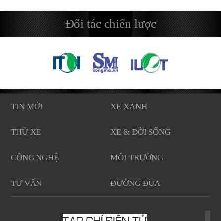
Đối tác chiến lược
TIN MỚI
XE XANH
THỬ XE
XE & ĐỜI SỐNG
CÔNG NGHỆ
MÔI TRƯỜNG
TƯ VẤN
ĐƯỜNG ĐUA