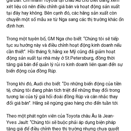
giá bán. Chi nhánh Toyota tại châu Âu cho biết đang xem
xét liệu có nên điều chỉnh giá bán và hoạt động sản xuất
tại đây hay không. Bên cạnh đó, các hãng sản xuất còn
chuyển một số mẫu xe từ Nga sang các thị trường khác ổn
định hơn.
Trong một tuyên bố, GM Nga cho biết: “Chúng tôi sẽ tiếp
tục xu hướng này và điều chỉnh hoạt động kinh doanh nếu
cần thiết”. Hồi tháng 9, hãng xe Mỹ cũng đã giảm hoạt
động sản xuất tại nhà máy ở St.Petersburg, đồng thời
tăng giá bán để quản lý rủi ro kinh doanh liên quan đến sự
biến động của đồng Rúp.
Trong khi đó, Audi cho biết: “Do những biến động của tiền
tệ, chúng tôi đang phân tích triệt để những thay đổi trong
tương lai của tỷ giá hối đoái đồng Rúp và cân nhắc thay
đổi giá bán”. Hãng sẽ ngừng giao hàng cho đến tuần tới.
Theo một phát ngôn viên của Toyota châu Âu là Jean-
Yves Jault: “Chúng tôi sẽ buộc phải áp dụng biện pháp
tăng giá để điều chỉnh theo thị trường nhưng chưa quyết