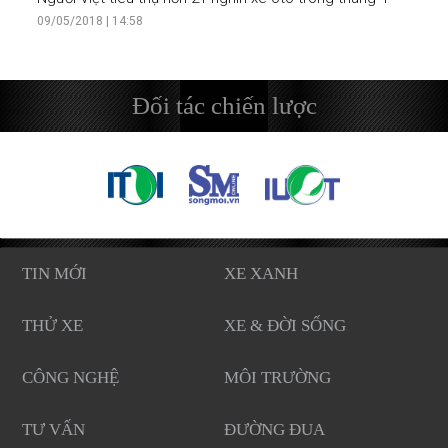
09/05/2018 | 14:58
Đối tác chiến lược
TIN MỚI
XE XANH
THỬ XE
XE & ĐỜI SỐNG
CÔNG NGHỆ
MÔI TRƯỜNG
TƯ VẤN
ĐƯỜNG ĐUA