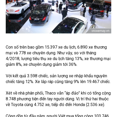
Con số trên bao gồm 15.397 xe du lịch, 6.890 xe thương
mại và 778 xe chuyên dụng. Như vậy, so với tháng
4/2018, lượng tiêu thụ xe du lịch tăng 13%, xe thương mại
giảm 8%, xe chuyên dụng giảm tới 36%.
Với kết quả 3.598 chiếc, sản lượng xe nhập khẩu nguyên
chiếc tăng 12%. Xe lắp ráp cũng tăng 9% lên 19.467 chiếc.
Xét về nhà phân phối, Thaco vẫn “áp đảo” khi có tổng cộng
8.748 phương tiện đến tay người dùng. Vị trí thứ hai thuộc
về Toyota cùng 4.752 xe, tiếp đó đến Honda (2.536 xe).
Cộng dồn từ đầu năm, người Việt mua tổng cộng 103.746