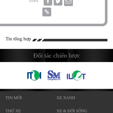
Share
Tin tổng hợp
Đối tác chiến lược
TIN MỚI
XE XANH
THỬ XE
XE & ĐỜI SỐNG