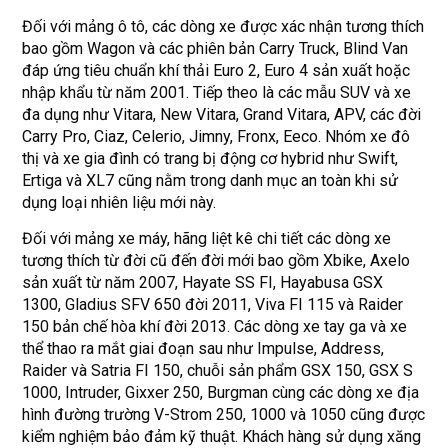
Đối với mảng ô tô, các dòng xe được xác nhận tương thích
bao gồm Wagon và các phiên bản Carry Truck, Blind Van
đáp ứng tiêu chuẩn khí thải Euro 2, Euro 4 sản xuất hoặc
nhập khẩu từ năm 2001. Tiếp theo là các mẫu SUV và xe
đa dụng như Vitara, New Vitara, Grand Vitara, APV, các đời
Carry Pro, Ciaz, Celerio, Jimny, Fronx, Eeco. Nhóm xe đô
thị và xe gia đình có trang bị động cơ hybrid như Swift,
Ertiga và XL7 cũng nằm trong danh mục an toàn khi sử
dụng loại nhiên liệu mới này.
Đối với mảng xe máy, hãng liệt kê chi tiết các dòng xe
tương thích từ đời cũ đến đời mới bao gồm Xbike, Axelo
sản xuất từ năm 2007, Hayate SS FI, Hayabusa GSX
1300, Gladius SFV 650 đời 2011, Viva FI 115 và Raider
150 bản chế hòa khí đời 2013. Các dòng xe tay ga và xe
thể thao ra mắt giai đoạn sau như Impulse, Address,
Raider và Satria FI 150, chuỗi sản phẩm GSX 150, GSX S
1000, Intruder, Gixxer 250, Burgman cùng các dòng xe địa
hình đường trường V-Strom 250, 1000 và 1050 cũng được
kiểm nghiệm bảo đảm kỹ thuật. Khách hàng sử dụng xăng