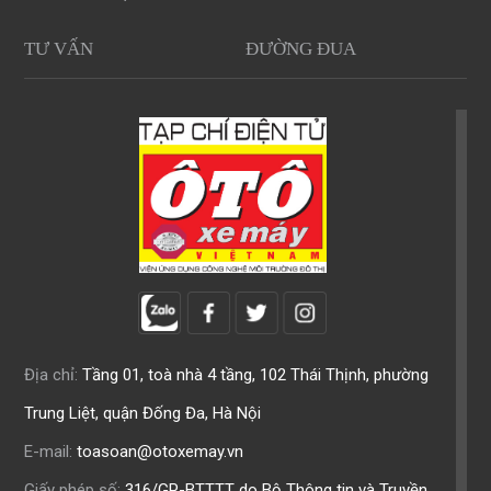
TƯ VẤN
ĐƯỜNG ĐUA
Địa chỉ:
Tầng 01, toà nhà 4 tầng, 102 Thái Thịnh, phường
Trung Liệt, quận Đống Đa, Hà Nội
E-mail:
toasoan@otoxemay.vn
Giấy phép số:
316/GP-BTTTT do Bộ Thông tin và Truyền