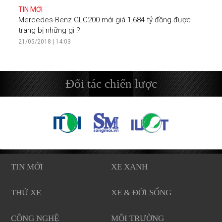
TIN MỚI
Mercedes-Benz GLC200 mới giá 1,684 tỷ đồng được
trang bị những gì ?
21/05/2018 | 14:03
Đối tác chiến lược
TIN MỚI
XE XANH
THỬ XE
XE & ĐỜI SỐNG
CÔNG NGHỆ
MÔI TRƯỜNG