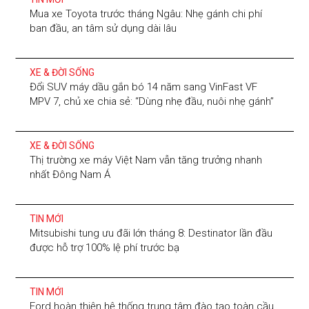
Mua xe Toyota trước tháng Ngâu: Nhẹ gánh chi phí
ban đầu, an tâm sử dụng dài lâu
XE & ĐỜI SỐNG
Đổi SUV máy dầu gắn bó 14 năm sang VinFast VF
MPV 7, chủ xe chia sẻ: “Dùng nhẹ đầu, nuôi nhẹ gánh”
XE & ĐỜI SỐNG
Thị trường xe máy Việt Nam vẫn tăng trưởng nhanh
nhất Đông Nam Á
TIN MỚI
Mitsubishi tung ưu đãi lớn tháng 8: Destinator lần đầu
được hỗ trợ 100% lệ phí trước bạ
TIN MỚI
Ford hoàn thiện hệ thống trung tâm đào tạo toàn cầu