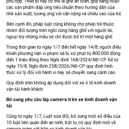
phù hợp. Thiết bị này có thể là ghế an toàn, ghế nâng hoặc
các sản phẩm đáp ứng tiêu chuẩn theo hướng dẫn của
nhà sản xuất, tương ứng với cân nặng và chiều cao của trẻ.
Bên cạnh đó, pháp luật cũng không cho phép trẻ thuộc
nhóm đối tượng trên ngồi cùng hàng ghế với người lái,
ngoại trừ những mẫu xe chỉ được bố trí một hàng ghế.
Trong thời gian từ ngày 1/7 đến hết ngày 14/8, người điều
khiển phương tiện vi phạm sẽ bị xử phạt từ 800.000 đồng
đến 1 triệu đồng theo Nghị định 168/2024/NĐ-CP. Kể từ
ngày 15/8, Nghị định 238/2026/NĐ-CP quy định hình
thức xử lý đối với hành vi này sẽ chuyển sang cảnh cáo.
Quy định trên không áp dụng đối với xe ô tô kinh doanh
vận tải hành khách.
Bổ sung yêu cầu lắp camera trên xe kinh doanh vận
tải
Cũng từ ngày 1/7, Luật sửa đổi, bổ sung một số điều của
10 luật liên quan đến an ninh, trật tự có quy định mới về
camera giám sát trên xe kinh doanh vận tải.