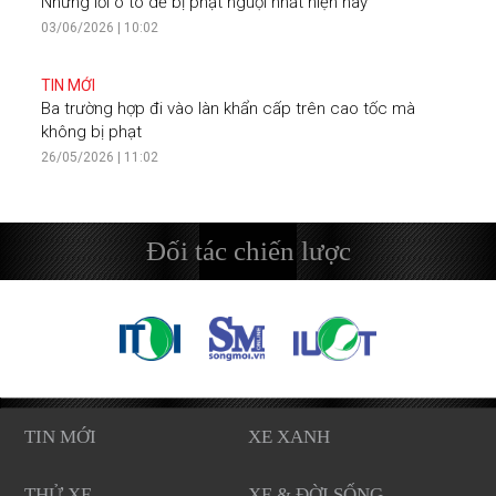
Những lỗi ô tô dễ bị phạt nguội nhất hiện nay
03/06/2026 | 10:02
TIN MỚI
Ba trường hợp đi vào làn khẩn cấp trên cao tốc mà
không bị phạt
26/05/2026 | 11:02
Đối tác chiến lược
TIN MỚI
XE XANH
THỬ XE
XE & ĐỜI SỐNG