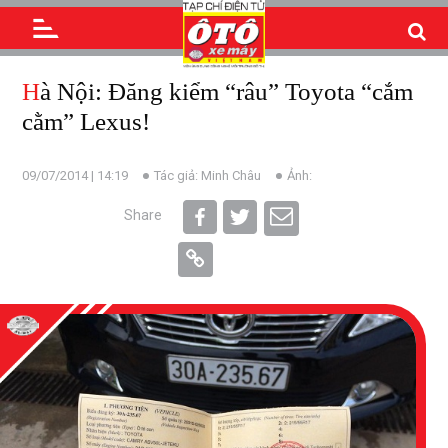
Hà Nội: Đăng kiểm “râu” Toyota “cắm
cằm” Lexus!
09/07/2014 | 14:19
Tác giả: Minh Châu
Ảnh:
Share