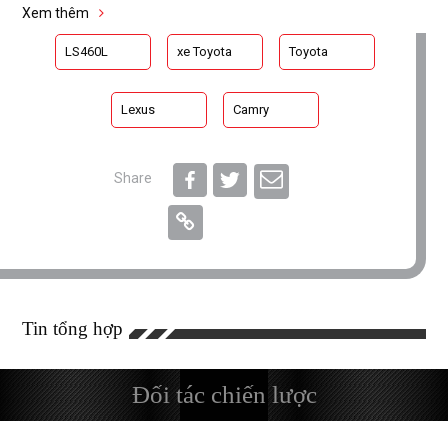
Xem thêm
LS460L
xe Toyota
Toyota
Lexus
Camry
Share
Tin tổng hợp
Đối tác chiến lược