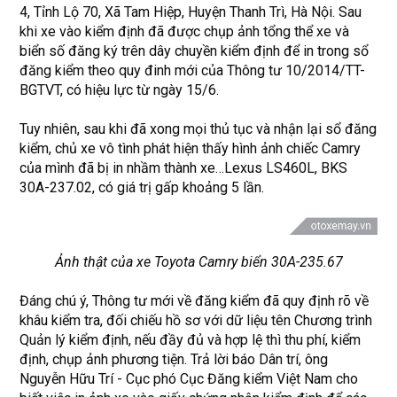
4, Tỉnh Lộ 70, Xã Tam Hiệp, Huyện Thanh Trì, Hà Nội. Sau
khi xe vào kiểm định đã được chụp ảnh tổng thể xe và
biển số đăng ký trên dây chuyền kiểm định để in trong sổ
đăng kiểm theo quy đinh mới của Thông tư 10/2014/TT-
BGTVT, có hiệu lực từ ngày 15/6.
Tuy nhiên, sau khi đã xong mọi thủ tục và nhận lại sổ đăng
kiểm, chủ xe vô tình phát hiện thấy hình ảnh chiếc Camry
của mình đã bị in nhầm thành xe…Lexus LS460L, BKS
30A-237.02, có giá trị gấp khoảng 5 lần.
Ảnh thật của xe Toyota Camry biển 30A-235.67
Đáng chú ý, Thông tư mới về đăng kiểm đã quy định rõ về
khâu kiểm tra, đối chiếu hồ sơ với dữ liệu tên Chương trình
Quản lý kiểm định, nếu đầy đủ và hợp lệ thì thu phí, kiểm
định, chụp ảnh phương tiện. Trả lời báo Dân trí, ông
Nguyễn Hữu Trí - Cục phó Cục Đăng kiểm Việt Nam cho