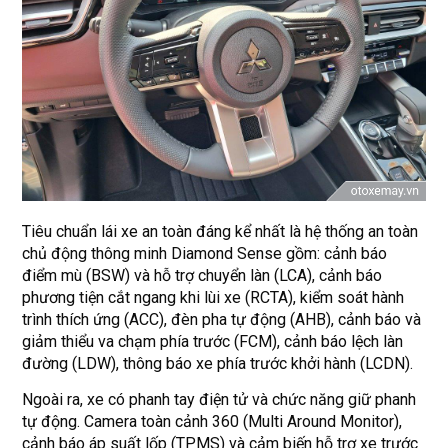
Tiêu chuẩn lái xe an toàn đáng kể nhất là hệ thống an toàn
chủ động thông minh Diamond Sense gồm: cảnh báo
điểm mù (BSW) và hỗ trợ chuyển làn (LCA), cảnh báo
phương tiện cắt ngang khi lùi xe (RCTA), kiểm soát hành
trình thích ứng (ACC), đèn pha tự động (AHB), cảnh báo và
giảm thiểu va chạm phía trước (FCM), cảnh báo lệch làn
đường (LDW), thông báo xe phía trước khởi hành (LCDN).
Ngoài ra, xe có phanh tay điện tử và chức năng giữ phanh
tự động. Camera toàn cảnh 360 (Multi Around Monitor),
cảnh báo áp suất lốp (TPMS) và cảm biến hỗ trợ xe trước