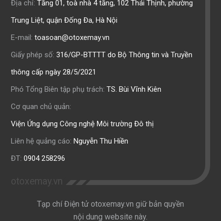
Địa chỉ:
Tầng 01, toà nhà 4 tầng, 102 Thái Thịnh, phường
Trung Liệt, quận Đống Đa, Hà Nội
E-mail:
toasoan@otoxemay.vn
Giấy phép số:
316/GP-BTTTT do Bộ Thông tin và Truyền
thông cấp ngày 28/5/2021
Phó Tổng Biên tập phụ trách:
TS. Bùi Vĩnh Kiên
Cơ quan chủ quản:
Viện Ứng dụng Công nghệ Môi trường Đô thị
Liên hệ quảng cáo:
Nguyễn Thu Hiền
ĐT:
0904 258296
otoxemay.vn
Tạp chí Điện tử otoxemay.vn giữ bản quyền
nội dung website này.