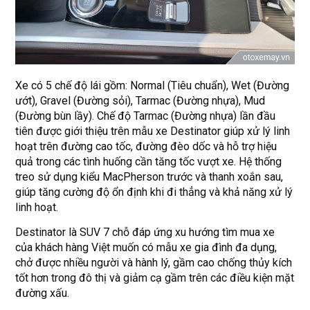
Xe có 5 chế độ lái gồm: Normal (Tiêu chuẩn), Wet (Đường
ướt), Gravel (Đường sỏi), Tarmac (Đường nhựa), Mud
(Đường bùn lầy). Chế độ Tarmac (Đường nhựa) lần đầu
tiên được giới thiệu trên mẫu xe Destinator giúp xử lý linh
hoạt trên đường cao tốc, đường đèo dốc và hỗ trợ hiệu
quả trong các tình huống cần tăng tốc vượt xe. Hệ thống
treo sử dụng kiểu MacPherson trước và thanh xoắn sau,
giúp tăng cường độ ổn định khi đi thẳng và khả năng xử lý
linh hoạt.
Destinator là SUV 7 chỗ đáp ứng xu hướng tìm mua xe
của khách hàng Việt muốn có mẫu xe gia đình đa dụng,
chở được nhiều người và hành lý, gầm cao chống thủy kích
tốt hơn trong đô thị và giảm cạ gầm trên các điều kiện mặt
đường xấu.