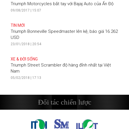
Triumph Motorcycles bắt tay với Bajaj Auto của Ấn Độ
09/08/2017 | 15:07
TIN MỚI
Triumph Bonneville Speedmaster lên kệ, báo giá 16.262
USD
23/01/2018 | 20:54
XE & ĐỜI SỐNG
Triumph Street Scrambler độ hàng đỉnh nhất tại Việt
Nam
05/02/2018 | 17:13
Đối tác chiến lược