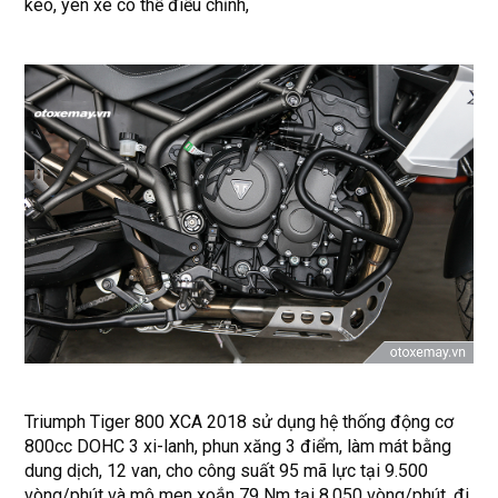
kéo, yên xe có thể điều chỉnh,
Triumph Tiger 800 XCA 2018 sử dụng hệ thống động cơ
800cc DOHC 3 xi-lanh, phun xăng 3 điểm, làm mát bằng
dung dịch, 12 van, cho công suất 95 mã lực tại 9.500
vòng/phút và mô men xoắn 79 Nm tại 8.050 vòng/phút, đi