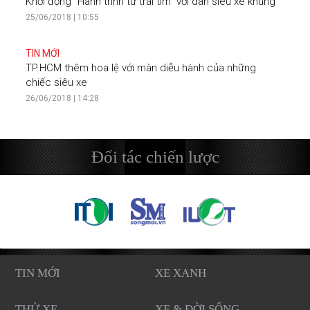
Khởi động “Hành trình từ trái tim” với dàn siêu xe khủng
25/06/2018 | 10:55
TIN MỚI
TP.HCM thêm hoa lệ với màn diễu hành của những
chiếc siêu xe
26/06/2018 | 14:28
Đối tác chiến lược
TIN MỚI
XE XANH
THỬ XE
XE & ĐỜI SỐNG