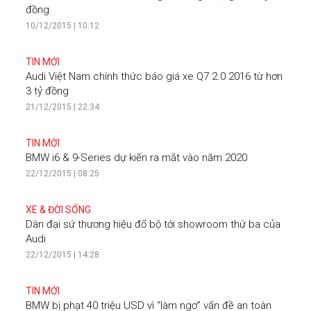
đồng
10/12/2015 | 10:12
TIN MỚI
Audi Việt Nam chính thức báo giá xe Q7 2.0 2016 từ hơn
3 tỷ đồng
21/12/2015 | 22:34
TIN MỚI
BMW i6 & 9-Series dự kiến ra mắt vào năm 2020
22/12/2015 | 08:25
XE & ĐỜI SỐNG
Dàn đại sứ thương hiệu đổ bộ tới showroom thứ ba của
Audi
22/12/2015 | 14:28
TIN MỚI
BMW bị phạt 40 triệu USD vì “làm ngơ” vấn đề an toàn