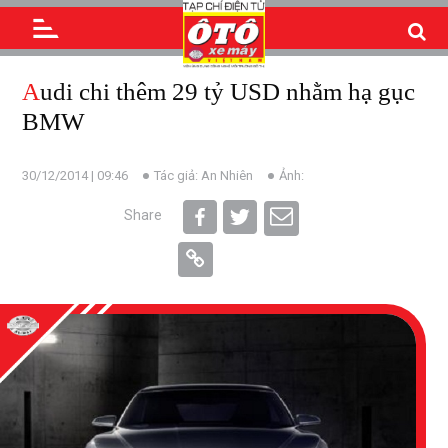
Audi chi thêm 29 tỷ USD nhằm hạ gục
BMW
30/12/2014 | 09:46
Tác giả: An Nhiên
Ảnh:
Share