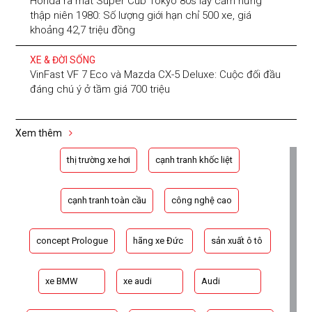
Honda ra mắt Super Cub Tokyo 80s lấy cảm hứng
thập niên 1980: Số lượng giới hạn chỉ 500 xe, giá
khoảng 42,7 triệu đồng
XE & ĐỜI SỐNG
VinFast VF 7 Eco và Mazda CX-5 Deluxe: Cuộc đối đầu
đáng chú ý ở tầm giá 700 triệu
Xem thêm
thị trường xe hơi
cạnh tranh khốc liệt
cạnh tranh toàn cầu
công nghệ cao
concept Prologue
hãng xe Đức
sản xuất ô tô
xe BMW
xe audi
Audi