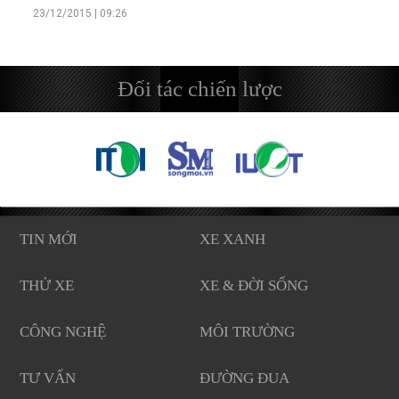
23/12/2015 | 09:26
Đối tác chiến lược
TIN MỚI
XE XANH
THỬ XE
XE & ĐỜI SỐNG
CÔNG NGHỆ
MÔI TRƯỜNG
TƯ VẤN
ĐƯỜNG ĐUA