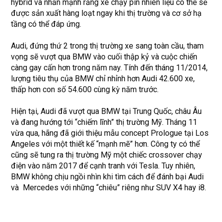
hybrid và nhấn mạnh rằng xe chạy pin nhiên liệu có thể sẽ
được sản xuất hàng loạt ngay khi thị trường và cơ sở hạ
tầng có thể đáp ứng.
Audi, đứng thứ 2 trong thị trường xe sang toàn cầu, tham
vọng sẽ vượt qua BMW vào cuối thập kỷ và cuộc chiến
càng gay cấn hơn trong năm nay. Tính đến tháng 11/2014,
lượng tiêu thụ của BMW chỉ nhỉnh hơn Audi 42.600 xe,
thấp hơn con số 54.600 cùng kỳ năm trước.
Hiện tại, Audi đã vượt qua BMW tại Trung Quốc, châu Âu
và đang hướng tới “chiếm lĩnh” thị trường Mỹ. Tháng 11
vừa qua, hãng đã giới thiệu mẫu concept Prologue tại Los
Angeles với một thiết kế “mạnh mẽ” hơn. Công ty có thể
cũng sẽ tung ra thị trường Mỹ một chiếc crossover chạy
điện vào năm 2017 để cạnh tranh với Tesla. Tuy nhiên,
BMW không chịu ngồi nhìn khi tìm cách để đánh bại Audi
và Mercedes với những “chiêu” riêng như SUV X4 hay i8.