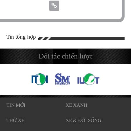
Tin tổng hợp
Đối tác chiến lược
TIN MỚI
XE XANH
THỬ XE
XE & ĐỜI SỐNG