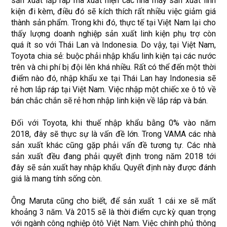
sản xuất lắp ráp mã xuất hiện các nhà máy sản xuất linh
kiện đi kèm, điều đó sẽ kích thích rất nhiều việc giảm giá
thành sản phẩm. Trong khi đó, thực tế tại Việt Nam lại cho
thấy lượng doanh nghiệp sản xuất linh kiện phụ trợ còn
quá ít so với Thái Lan và Indonesia. Do vậy, tại Việt Nam,
Toyota chia sẻ: buộc phải nhập khẩu linh kiện tại các nước
trên và chi phí bị đội lên khá nhiều. Rất có thể đến một thời
điểm nào đó, nhập khẩu xe tại Thái Lan hay Indonesia sẽ
rẻ hơn lắp ráp tại Việt Nam. Việc nhập một chiếc xe ô tô về
bán chắc chắn sẽ rẻ hơn nhập linh kiện về lắp ráp và bán.
Đối với Toyota, khi thuế nhập khẩu bằng 0% vào năm
2018, đây sẽ thực sự là vấn đề lớn. Trong VAMA các nhà
sản xuất khác cũng gặp phải vấn đề tương tự. Các nhà
sản xuất đều đang phải quyết định trong năm 2018 tới
đây sẽ sản xuất hay nhập khẩu. Quyết định này được đánh
giá là mang tính sống còn.
Ông Maruta cũng cho biết, để sản xuất 1 cái xe sẽ mất
khoảng 3 năm. Và 2015 sẽ là thời điểm cực kỳ quan trọng
với ngành công nghiệp ôtô Việt Nam. Việc chính phủ thông