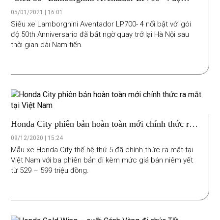
khủng xuất hiện trên đường phố Hà Nội
05/01/2021 | 16:01
Siêu xe Lamborghini Aventador LP700- 4 nổi bật với gói
độ 50th Anniversario đã bất ngờ quay trở lại Hà Nội sau
thời gian dài Nam tiến.
Honda City phiên bản hoàn toàn mới chính thức ra
mắt tại Việt Nam
09/12/2020 | 15:24
Mẫu xe Honda City thế hệ thứ 5 đã chính thức ra mắt tại
Việt Nam với ba phiên bản đi kèm mức giá bán niêm yết
từ 529 – 599 triệu đồng.