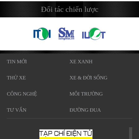
Đối tác chiến lược
TIN MỚI
XE XANH
THỬ XE
XE & ĐỜI SỐNG
CÔNG NGHỆ
MÔI TRƯỜNG
TƯ VẤN
ĐƯỜNG ĐUA