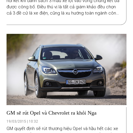
hồi kết khi danh sách 3 mẫu xe lọt vào vòng chung kết đã
được công bố. Điều thú vị là tất cả giám khảo đều chọn
cả 3 đề cử là xe điện, cũng là xu hướng toàn ngành công
nghiệp ôtô thế giới đang theo đuổi.
GM sẽ rút Opel và Chevrolet ra khỏi Nga
19/03/2015 | 10:32
GM quyết định sẽ rút thương hiệu Opel và hầu hết các xe