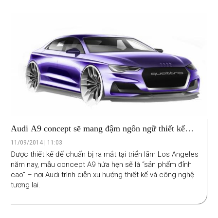
các tài xế.
Audi A9 concept sẽ mang đậm ngôn ngữ thiết kế
của tương lai
11/09/2014 | 11:03
Được thiết kế để chuẩn bị ra mắt tại triển lãm Los Angeles
năm nay, mẫu concept A9 hứa hẹn sẽ là “sản phẩm đỉnh
cao” – nơi Audi trình diễn xu hướng thiết kế và công nghệ
tương lai.