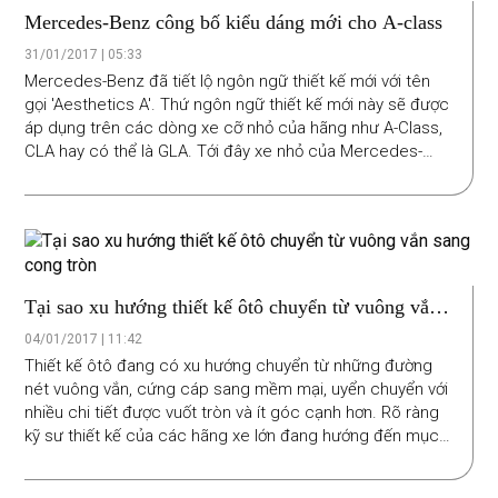
Mercedes-Benz công bố kiểu dáng mới cho A-class
31/01/2017 | 05:33
Mercedes-Benz đã tiết lộ ngôn ngữ thiết kế mới với tên
gọi 'Aesthetics A'. Thứ ngôn ngữ thiết kế mới này sẽ được
áp dụng trên các dòng xe cỡ nhỏ của hãng như A-Class,
CLA hay có thể là GLA. Tới đây xe nhỏ của Mercedes-
Benz lại không gấp nếp chém cạnh nữa mà cũng sẽ tròn
mềm, suôn chảy… tóm lại là như C,E,S-class hết lượt.
Tại sao xu hướng thiết kế ôtô chuyển từ vuông vắn
sang cong tròn
04/01/2017 | 11:42
Thiết kế ôtô đang có xu hướng chuyển từ những đường
nét vuông vắn, cứng cáp sang mềm mại, uyển chuyển với
nhiều chi tiết được vuốt tròn và ít góc cạnh hơn. Rõ ràng
kỹ sư thiết kế của các hãng xe lớn đang hướng đến mục
đích nào đó mà không phải chỉ chạy theo xu hướng.