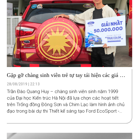
Gặp gỡ chàng sinh viên trẻ tự tay tái hiện các giá trị
truyền thống trên mẫu xe hiện đại
28/08/2019 | 22:13
Trần Đào Quang Huy – chàng sinh viên sinh năm 1999
của Đại học Kiến trúc Hà Nội đã lựa chọn các hoạt tiết
trên Trống đồng Đông Sơn và Chim Lạc làm hình ảnh chủ
đạo trong bài dự thi Thiết kế sáng tạo Ford EcoSport -
Paint Your “True Color”. Lý do lựa chọn nhưng biểu tượng
cổ xưa này trên một chiếc xe hiện đại, thể thao và linh
hoạt trên EcoSport, không chỉ bởi nó thể hiện được tinh
thần dân tộc, những giá trị truyền thống đang dần bị lãng