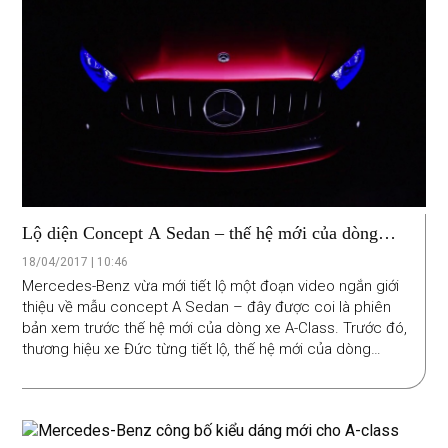
Lộ diện Concept A Sedan – thế hệ mới của dòng
Mercedes-Benz A-Class
18/04/2017 | 10:46
Mercedes-Benz vừa mới tiết lộ một đoạn video ngắn giới
thiệu về mẫu concept A Sedan – đây được coi là phiên
bản xem trước thế hệ mới của dòng xe A-Class. Trước đó,
thương hiệu xe Đức từng tiết lộ, thế hệ mới của dòng
sedan này sẽ sử dụng ngôn ngữ thiết kế mới mang tên
'Aesthetics A'.