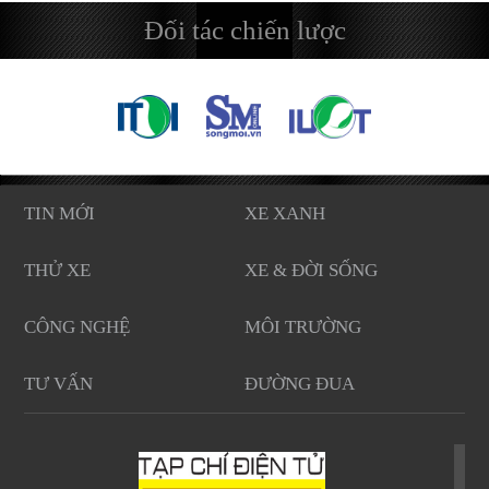
Đối tác chiến lược
TIN MỚI
XE XANH
THỬ XE
XE & ĐỜI SỐNG
CÔNG NGHỆ
MÔI TRƯỜNG
TƯ VẤN
ĐƯỜNG ĐUA