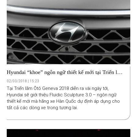
quên mà còn bởi Huy thấy được những nét tương đồng
giữa chiếc xe Ford EcoSport và những hoạt tiết kia.
Hyundai “khoe” ngôn ngữ thiết kế mới tại Triển lãm
Ôtô Geneva
02/03/2018 | 15:23
Tại Triển lãm Ôtô Geneva 2018 diễn ra vài ngày tới,
Hyundai sẽ giới thiệu Fluidic Sculpture 3.0 – ngôn ngữ
thiết kế mới mà hãng xe Hàn Quốc dự định áp dụng cho
tất cả các dòng xe trong tương lai.