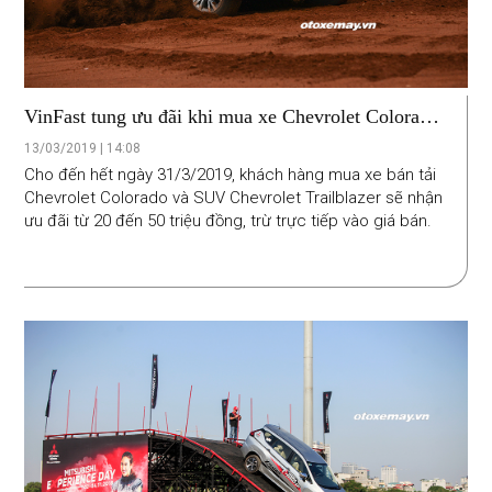
VinFast tung ưu đãi khi mua xe Chevrolet Colorado
và Trailblazer trong tháng 3
13/03/2019 | 14:08
Cho đến hết ngày 31/3/2019, khách hàng mua xe bán tải
Chevrolet Colorado và SUV Chevrolet Trailblazer sẽ nhận
ưu đãi từ 20 đến 50 triệu đồng, trừ trực tiếp vào giá bán.