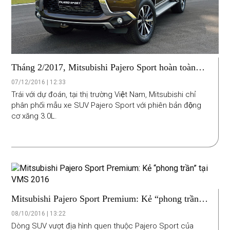
Tháng 2/2017, Mitsubishi Pajero Sport hoàn toàn
mới tới tay người Việt
07/12/2016 | 12:33
Trái với dự đoán, tại thị trường Việt Nam, Mitsubishi chỉ
phân phối mẫu xe SUV Pajero Sport với phiên bản động
cơ xăng 3.0L.
Mitsubishi Pajero Sport Premium: Kẻ “phong trần”
tại VMS 2016
08/10/2016 | 13:22
Dòng SUV vượt địa hình quen thuộc Pajero Sport của