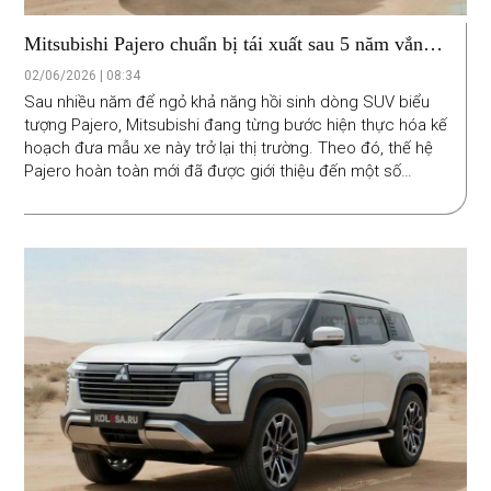
Mitsubishi Pajero chuẩn bị tái xuất sau 5 năm vắng
bóng: Kích thước ngang Toyota Land Cruiser, nội
02/06/2026 | 08:34
thất cao cấp, sang trọng hơn
Sau nhiều năm để ngỏ khả năng hồi sinh dòng SUV biểu
tượng Pajero, Mitsubishi đang từng bước hiện thực hóa kế
hoạch đưa mẫu xe này trở lại thị trường. Theo đó, thế hệ
Pajero hoàn toàn mới đã được giới thiệu đến một số
khách hàng tại Nhật Bản, trước khi chính thức ra mắt toàn
cầu vào cuối năm 2026.