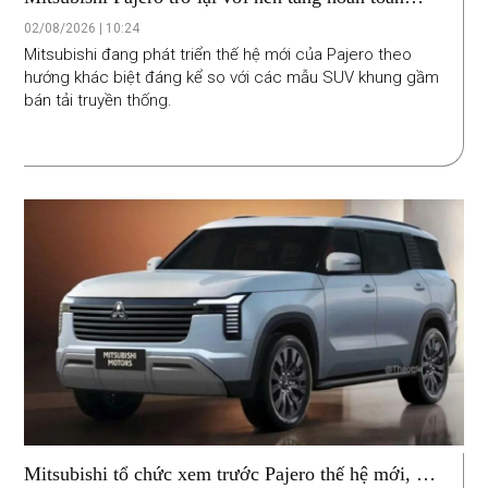
mới, định vị cao cấp đối đầu Toyota Land Cruiser
02/08/2026 | 10:24
Prado
Mitsubishi đang phát triển thế hệ mới của Pajero theo
hướng khác biệt đáng kể so với các mẫu SUV khung gầm
bán tải truyền thống.
Mitsubishi tổ chức xem trước Pajero thế hệ mới, xác