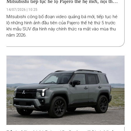
Mitsubishi tiếp tục hé lộ Pajero thế hệ mới, nội thất
lần đầu xuất hiện trước ngày ra mắt
14/07/2026 | 10:25
Mitsubishi công bố đoạn video quảng bá mới, tiếp tục hé
lộ những hình ảnh đầu tiên của Pajero thế hệ thứ 5 trước
khi mẫu SUV địa hình này chính thức ra mắt vào mùa thu
năm 2026.