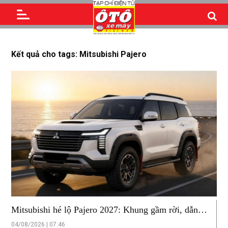
Kết quả cho tags: Mitsubishi Pajero
Mitsubishi hé lộ Pajero 2027: Khung gầm rời, dẫn
động bốn bánh S-AWC, có thể có bản HEV
04/08/2026 | 07:46