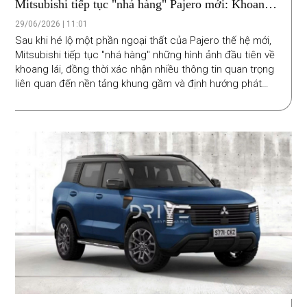
Mitsubishi tiếp tục "nhá hàng" Pajero mới: Khoang
lái đậm chất off-road, dùng chung khung gầm với
29/06/2026 | 11:01
Triton
Sau khi hé lộ một phần ngoại thất của Pajero thế hệ mới,
Mitsubishi tiếp tục "nhá hàng" những hình ảnh đầu tiên về
khoang lái, đồng thời xác nhận nhiều thông tin quan trọng
liên quan đến nền tảng khung gầm và định hướng phát
triển của mẫu xe này.