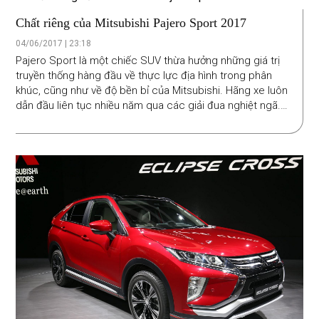
Chất riêng của Mitsubishi Pajero Sport 2017
04/06/2017 | 23:18
Pajero Sport là một chiếc SUV thừa hưởng những giá trị
truyền thống hàng đầu về thực lực địa hình trong phân
khúc, cũng như về độ bền bỉ của Mitsubishi. Hãng xe luôn
dẫn đầu liên tục nhiều năm qua các giải đua nghiệt ngã.
Pajero Sport thế hệ 2017 với những trang bị công nghệ
tiện nghi và thiết kế hiện đại mới, còn là sự lựa chọn xác
đáng cho những ai cần một vị thế và sự đảm bảo riêng về
sức mạnh khi chọn SUV tại Việt Nam.