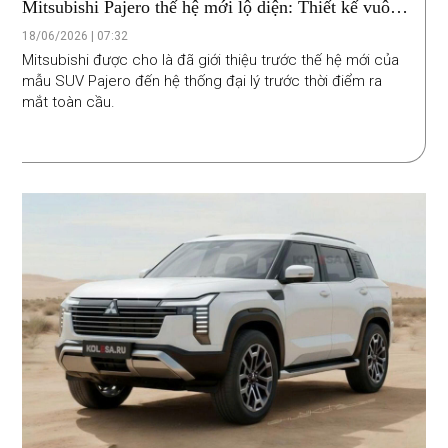
Mitsubishi Pajero thế hệ mới lộ diện: Thiết kế vuông
vức như Land Cruiser, gầm cao 305 mm, dự kiến ra
18/06/2026 | 07:32
mắt năm 2026
Mitsubishi được cho là đã giới thiệu trước thế hệ mới của
mẫu SUV Pajero đến hệ thống đại lý trước thời điểm ra
mắt toàn cầu.