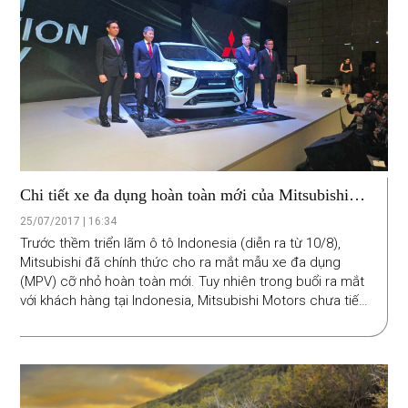
Chi tiết xe đa dụng hoàn toàn mới của Mitsubishi
vừa ra mắt
25/07/2017 | 16:34
Trước thềm triển lãm ô tô Indonesia (diễn ra từ 10/8),
Mitsubishi đã chính thức cho ra mắt mẫu xe đa dụng
(MPV) cỡ nhỏ hoàn toàn mới. Tuy nhiên trong buổi ra mắt
với khách hàng tại Indonesia, Mitsubishi Motors chưa tiết
lộ tên gọi chính thức của mẫu xe này. Tại thị trường
Indonesia, chiếc MPV mới của Mitsubishi có giá bán chính
thức bắt đầu từ 189 triệu Rupiah tương đương hơn 14
nghìn USD.