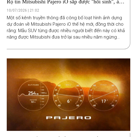
Rộ tin Mitsubishi Pajero iO sắp được "hồi sinh", ảnh
dựng hé lộ diện mạo SUV địa hình hoàn toàn mới
10/07/2026 | 21:02
Một số kênh truyền thông đã công bố loạt hình ảnh dựng
dự đoán về Mitsubishi Pajero iO thế hệ mới, đồng thời cho
rằng: Mẫu SUV từng được nhiều người biết đến này có khả
năng được Mitsubishi đưa trở lại sau nhiều năm ngừng
sản xuất.