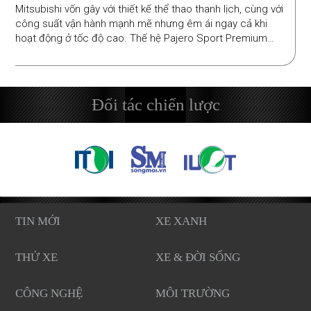
Mitsubishi vốn gây với thiết kế thể thao thanh lịch, cùng với
công suất vận hành mạnh mẽ nhưng êm ái ngay cả khi
hoạt động ở tốc độ cao. Thế hệ Pajero Sport Premium
hoàn toàn mới càng khẳng định vị thế này nhờ thiết kế
Synamic Shield mạnh mẽ, hiện đại, cùng khả năng vận
hành vượt trội và sự thoải mái tối đa, như lời cảnh báo gửi
đến đối thủ Toyota Fortuner.
Đối tác chiến lược
TIN MỚI
XE XANH
THỬ XE
XE & ĐỜI SỐNG
CÔNG NGHỆ
MÔI TRƯỜNG