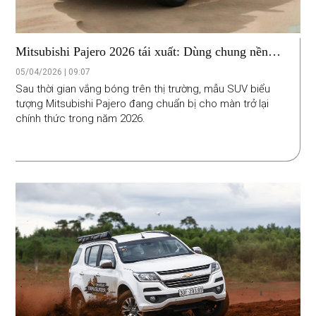
Mitsubishi Pajero 2026 tái xuất: Dùng chung nền
tảng Triton, sức kéo 3,5 tấn, lội nước 800mm
05/04/2026 | 09:07
Sau thời gian vắng bóng trên thị trường, mẫu SUV biểu
tượng Mitsubishi Pajero đang chuẩn bị cho màn trở lại
chính thức trong năm 2026.