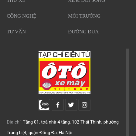
THỬ XE
XE & ĐỜI SỐNG
CÔNG NGHỆ
MÔI TRƯỜNG
TƯ VẤN
ĐƯỜNG ĐUA
Địa chỉ:
Tầng 01, toà nhà 4 tầng, 102 Thái Thịnh, phường
Trung Liệt, quận Đống Đa, Hà Nội