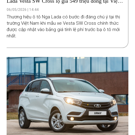
Lada Vesta SW Cross lộ giá 549 triệu đồng tại Việt
Nam: Ngang cỡ Mazda3, nội thất có điểm giống xe
06/05/2026 | 14:44
Volvo
Thương hiệu ô tô Nga Lada có bước đi đáng chú ý tại thị
trường Việt Nam khi mẫu xe Vesta SW Cross chính thức
được cập nhật vào bảng giá tính lệ phí trước bạ ô tô mới
nhất.