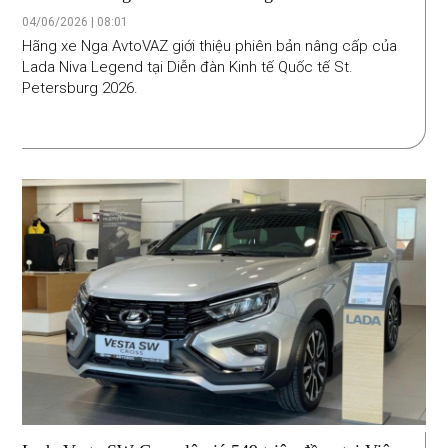
chi tiết hoàn toàn mới với 60 cụm linh kiện được
04/06/2026 | 08:01
nâng cấp
Hãng xe Nga AvtoVAZ giới thiệu phiên bản nâng cấp của
Lada Niva Legend tại Diễn đàn Kinh tế Quốc tế St.
Petersburg 2026.