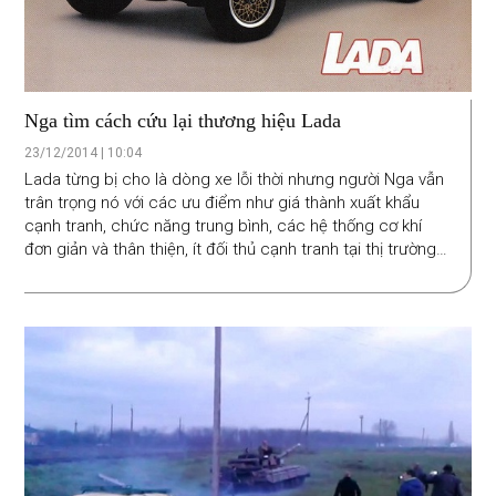
Nga tìm cách cứu lại thương hiệu Lada
23/12/2014 | 10:04
Lada từng bị cho là dòng xe lỗi thời nhưng người Nga vẫn
trân trọng nó với các ưu điểm như giá thành xuất khẩu
cạnh tranh, chức năng trung bình, các hệ thống cơ khí
đơn giản và thân thiện, ít đối thủ cạnh tranh tại thị trường
nội địa. Bởi vậy, trước nguy cơ chúng đang bị đe dọa khi
thị phần của hãng đã giảm mạnh kể từ khi Liên Xô sụp đổ,
giảm từ 70% xuống còn 17%, điện Kremlin đã quyết định
sẽ dựng lại thương hiệu này trong bối cảnh nền kinh tế
điêu đứng vì các lệnh trừng phạt.