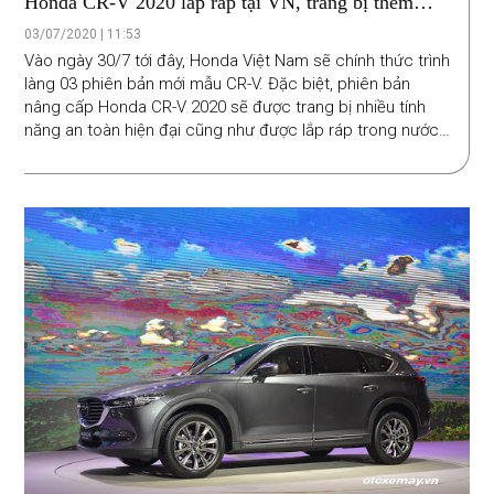
Honda CR-V 2020 lắp ráp tại VN, trang bị thêm
công nghệ an toàn
03/07/2020 | 11:53
Vào ngày 30/7 tới đây, Honda Việt Nam sẽ chính thức trình
làng 03 phiên bản mới mẫu CR-V. Đặc biệt, phiên bản
nâng cấp Honda CR-V 2020 sẽ được trang bị nhiều tính
năng an toàn hiện đại cũng như được lắp ráp trong nước
thay vì nhập khẩu.