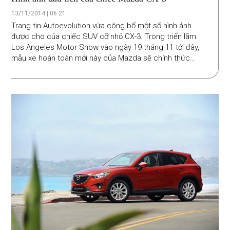
13/11/2014 | 06:21
Trang tin Autoevolution vừa công bố một số hình ảnh
được cho của chiếc SUV cỡ nhỏ CX-3. Trong triển lãm
Los Angeles Motor Show vào ngày 19 tháng 11 tới đây,
mẫu xe hoàn toàn mới này của Mazda sẽ chính thức
được cho ra mắt thế giới. Khi xuất hiện, CX-3 sẽ tham gia
vào một phân khúc khá sôi động của thị trường ô tô thế
giới.