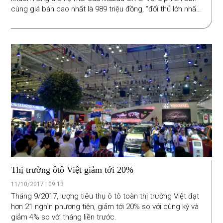
cùng giá bán cao nhất là 989 triệu đồng, “đối thủ lớn nhất”
trong phân khúc đã có giá bán chiếm ưu thế rõ nét hơn
với mức giá dưới 1,1 tỷ đồng mà Honda đặt cho CR-V thế
hệ mới.
Thị trường ôtô Việt giảm tới 20%
11/10/2017 | 09:13
Tháng 9/2017, lượng tiêu thụ ô tô toàn thị trường Việt đạt
hơn 21 nghìn phương tiện, giảm tới 20% so với cùng kỳ và
giảm 4% so với tháng liền trước.