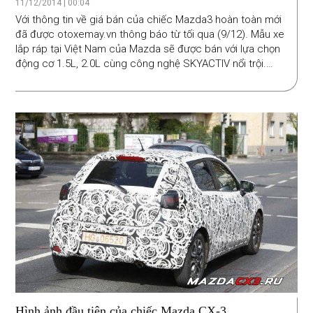
11/12/2014 | 00:04
Với thông tin về giá bán của chiếc Mazda3 hoàn toàn mới
đã được otoxemay.vn thông báo từ tối qua (9/12). Mẫu xe
lắp ráp tại Việt Nam của Mazda sẽ được bán với lựa chọn
động cơ 1.5L, 2.0L cùng công nghệ SKYACTIV nổi trội.
Hôm nay Thaco chính thức công bố giá chuẩn, đồng thời
đưa luôn điều kiện để được giảm giá tiếp.
Hình ảnh đầu tiên của chiếc Mazda CX-3