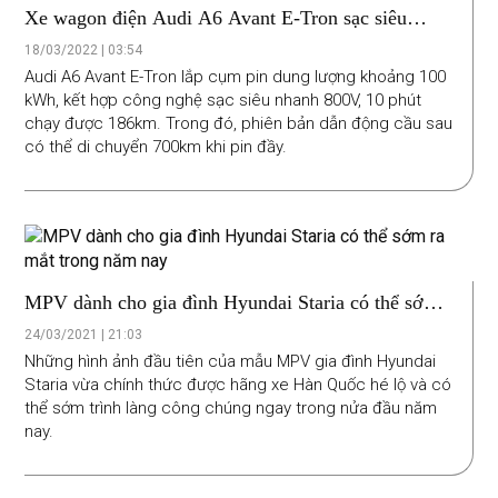
Xe wagon điện Audi A6 Avant E-Tron sạc siêu
nhanh
18/03/2022 | 03:54
Audi A6 Avant E-Tron lắp cụm pin dung lượng khoảng 100
kWh, kết hợp công nghệ sạc siêu nhanh 800V, 10 phút
chạy được 186km. Trong đó, phiên bản dẫn động cầu sau
có thể di chuyển 700km khi pin đầy.
MPV dành cho gia đình Hyundai Staria có thể sớm
ra mắt trong năm nay
24/03/2021 | 21:03
Những hình ảnh đầu tiên của mẫu MPV gia đình Hyundai
Staria vừa chính thức được hãng xe Hàn Quốc hé lộ và có
thể sớm trình làng công chúng ngay trong nửa đầu năm
nay.