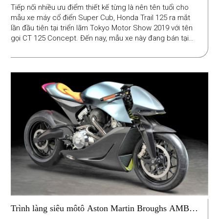
Tiếp nối nhiều ưu điểm thiết kế từng là nên tên tuổi cho
mẫu xe máy cổ điển Super Cub, Honda Trail 125 ra mắt
lần đầu tiên tại triển lãm Tokyo Motor Show 2019 với tên
gọi CT 125 Concept. Đến nay, mẫu xe này đang bán tại
Nhật Bản với tên gọi CT125 Hunter Cub. Tại Mỹ, sản phẩm
tạo chú ý với duy nhất phiên bản màu sơn đỏ kèm giá bán
ngang 92 triệu đồng (có phanh ABS).
Trình làng siêu môtô Aston Martin Broughs AMB