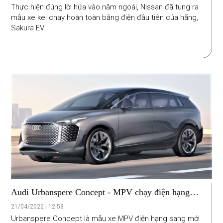
Thực hiện đúng lời hứa vào năm ngoái, Nissan đã tung ra
mẫu xe kei chạy hoàn toàn bằng điện đầu tiên của hãng,
Sakura EV.
Audi Urbanspere Concept - MPV chạy điện hạng
sang dành cho giới siêu giàu
21/04/2022 | 12:58
Urbanspere Concept là mẫu xe MPV điện hạng sang mới