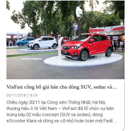
VinFast công bố giá bán cho dòng SUV, sedan và
dòng xe cỡ nhỏ
20/11/2018 | 18:24
Chiều ngày 20/11 tại Công viên Thống Nhất, Hà Nội,
thương hiệu ô tô Việt Nam – VinFast đã tổ chức sự kiện
trưng bày 02 mẫu concept (SUV và sedan), dòng
eScooter Klara và dòng xe cỡ nhỏ hoàn toàn mới Fadil.
Cũng tại sự kiện này, VinFast cũng đã công bố mức giá