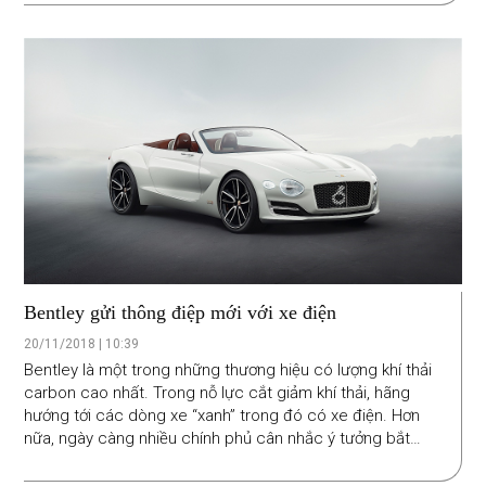
cho từng dòng xe của mình.
Bentley gửi thông điệp mới với xe điện
20/11/2018 | 10:39
Bentley là một trong những thương hiệu có lượng khí thải
carbon cao nhất. Trong nỗ lực cắt giảm khí thải, hãng
hướng tới các dòng xe “xanh” trong đó có xe điện. Hơn
nữa, ngày càng nhiều chính phủ cân nhắc ý tưởng bắt
buộc xe điện và xe hybrid, do đó Bentley xúc tiến quá
trình sản xuất xe điện để duy trì ưu thế cạnh tranh trong