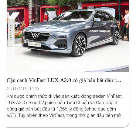
Cận cảnh VinFast LUX A2.0 có giá bán bắt đầu từ
1,366 tỷ đồng
21/11/2018 | 10:00
Khi được chính thức đi vào sản xuất, dòng sedan VinFast
LUX A2.0 sẽ có 02 phiên bản Tiêu Chuẩn và Cao Cấp đi
cùng giá bán bắt đầu từ 1,366 tỷ đồng (chưa bao gồm
VAT). Tuy nhiên theo VinFast, trong thời gian đầu tiên mở
bán dòng sedan này, thương hiệu ô tô Việt Nam sẽ áp
dụng mức giá đặc biệt 800 triệu đồng (chưa bao gồm
VAT).