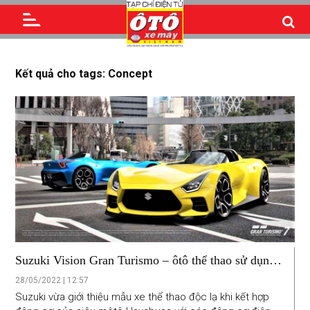
Kết quả cho tags: Concept
Suzuki Vision Gran Turismo – ôtô thể thao sử dụng
động cơ xe máy
28/05/2022 | 12:57
Suzuki vừa giới thiệu mẫu xe thể thao độc lạ khi kết hợp