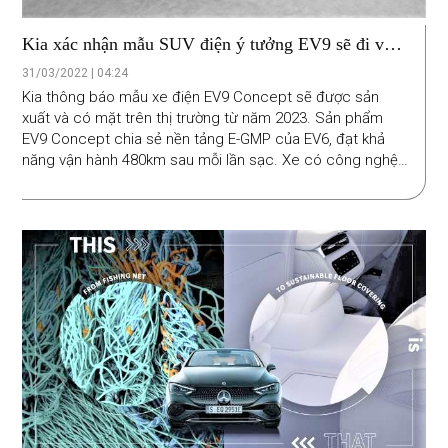
Kia xác nhận mẫu SUV điện ý tưởng EV9 sẽ đi vào
sản xuất
31/03/2022 | 04:24
Kia thông báo mẫu xe điện EV9 Concept sẽ được sản
xuất và có mặt trên thị trường từ năm 2023. Sản phẩm
EV9 Concept chia sẻ nền tảng E-GMP của EV6, đạt khả
năng vận hành 480km sau mỗi lần sạc. Xe có công nghệ
sạc nhanh bằng bộ sạc 350kW, lượng pin có thể nâng từ
10% lên 80% trong 20 đến 30 phút.