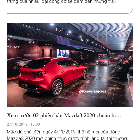
trưng của nhiều loại động cơ sẽ đem đến những trải
nghiệm chưa từng có.
Xem trước 02 phiên bản Mazda3 2020 chuẩn bị
được bán ra tại VN
27/10/2019 | 15:00
Mặc dù phải đến ngày 4/11/2019, thế hệ mới của dòng
Mazda3 2020 mới chính thức được trình làng tại thị trường