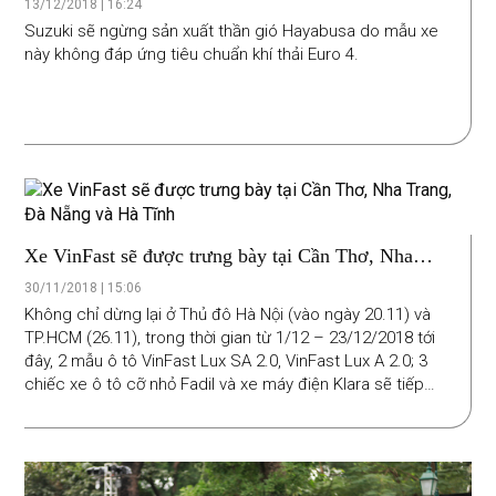
13/12/2018 | 16:24
Suzuki sẽ ngừng sản xuất thần gió Hayabusa do mẫu xe
này không đáp ứng tiêu chuẩn khí thải Euro 4.
Xe VinFast sẽ được trưng bày tại Cần Thơ, Nha
Trang, Đà Nẵng và Hà Tĩnh
30/11/2018 | 15:06
Không chỉ dừng lại ở Thủ đô Hà Nội (vào ngày 20.11) và
TP.HCM (26.11), trong thời gian từ 1/12 – 23/12/2018 tới
đây, 2 mẫu ô tô VinFast Lux SA 2.0, VinFast Lux A 2.0; 3
chiếc xe ô tô cỡ nhỏ Fadil và xe máy điện Klara sẽ tiếp
tục “tour diễn” của mình tại Cần Thơ, Nha Trang, Đà Nẵng
và Hà Tĩnh.