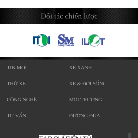
tương lai.
Đối tác chiến lược
TIN MỚI
XE XANH
THỬ XE
XE & ĐỜI SỐNG
CÔNG NGHỆ
MÔI TRƯỜNG
TƯ VẤN
ĐƯỜNG ĐUA