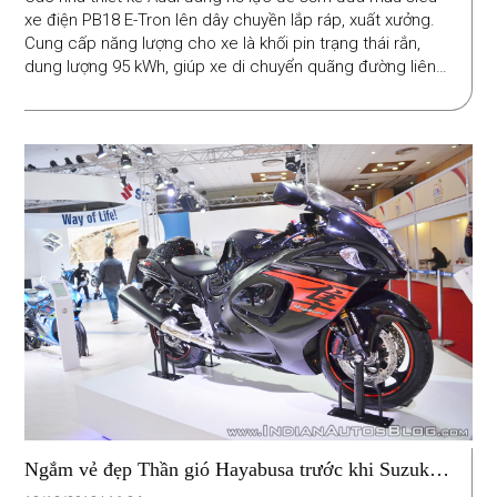
xe điện PB18 E-Tron lên dây chuyền lắp ráp, xuất xưởng.
Cung cấp năng lượng cho xe là khối pin trạng thái rắn,
dung lượng 95 kWh, giúp xe di chuyển quãng đường liên
tục lên đến 500km sau mỗi lần sạc đầy. Khối pin này chỉ
cần 15 phút để sạc đầy nhờ hệ thống sạc nhanh 800 volt.
Ngắm vẻ đẹp Thần gió Hayabusa trước khi Suzuki
ngừng sản xuất