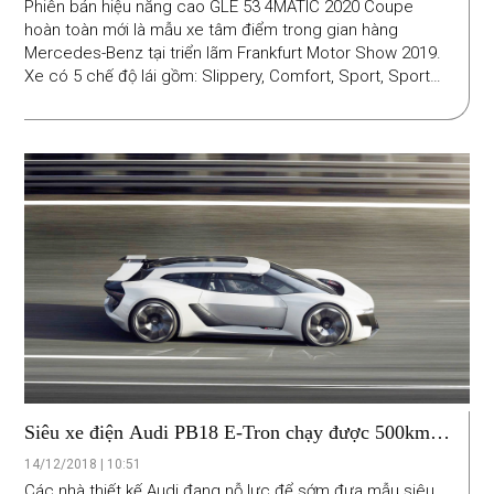
Phiên bản hiệu năng cao GLE 53 4MATIC 2020 Coupe
hoàn toàn mới là mẫu xe tâm điểm trong gian hàng
Mercedes-Benz tại triển lãm Frankfurt Motor Show 2019.
Xe có 5 chế độ lái gồm: Slippery, Comfort, Sport, Sport+,
Individual và hai chế độ off-road chuyên nghiệp dành cho
vượt địa hình gồm Trail và Sand. Hệ dẫn động bốn bánh
AMG Performance 4MATIC+.
Siêu xe điện Audi PB18 E-Tron chạy được 500km
mỗi lần sạc
14/12/2018 | 10:51
Các nhà thiết kế Audi đang nỗ lực để sớm đưa mẫu siêu