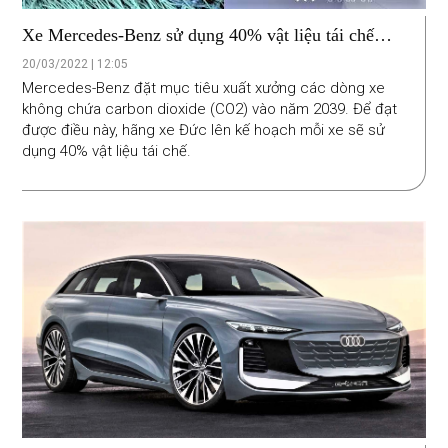
Xe Mercedes-Benz sử dụng 40% vật liệu tái chế
trong 10 năm tới
20/03/2022 | 12:05
Mercedes-Benz đặt mục tiêu xuất xưởng các dòng xe
không chứa carbon dioxide (CO2) vào năm 2039. Để đạt
được điều này, hãng xe Đức lên kế hoạch mỗi xe sẽ sử
dụng 40% vật liệu tái chế.