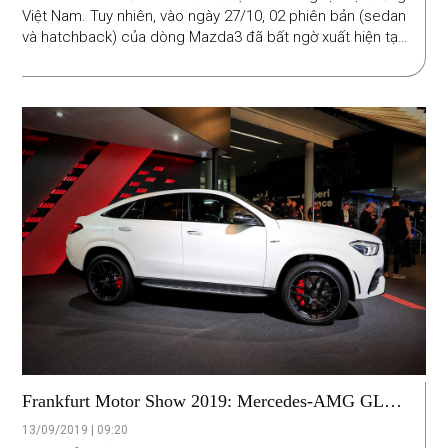
Việt Nam. Tuy nhiên, vào ngày 27/10, 02 phiên bản (sedan
và hatchback) của dòng Mazda3 đã bất ngờ xuất hiện tại
Hà Nội và TP.HCM. Tuy nhiên, tại thời điểm này, thông số
kỹ thuật cũng như giá bán chính thức cho từng phiên bản
vẫn chưa được Thaco công bố.
Frankfurt Motor Show 2019: Mercedes-AMG GLE
53 4MATIC 2020 được trang bị những gì ?
13/09/2019 | 09:20