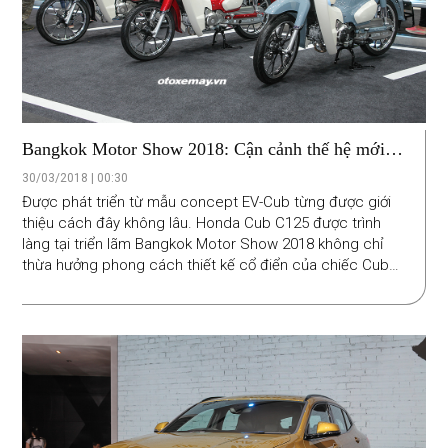
Bangkok Motor Show 2018: Cận cảnh thế hệ mới
của "huyền thoại" Honda Super Cub
30/03/2018 | 00:30
Được phát triển từ mẫu concept EV-Cub từng được giới
thiệu cách đây không lâu. Honda Cub C125 được trình
làng tại triển lãm Bangkok Motor Show 2018 không chỉ
thừa hưởng phong cách thiết kế cổ điển của chiếc Cub
C100 ra mắt vào năm 1958 nhưng lại mang trên mình
hàng loạt công nghệ hiện đại.