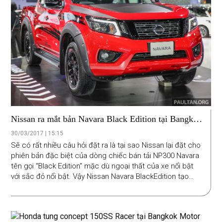
Nissan ra mắt bản Navara Black Edition tại Bangkok
Motor Show 2017
30/03/2017 | 15:15
Sẽ có rất nhiều câu hỏi đặt ra là tại sao Nissan lại đặt cho
phiên bản đặc biệt của dòng chiếc bán tải NP300 Navara
tên gọi “Black Edition” mặc dù ngoại thất của xe nổi bật
với sắc đỏ nổi bật. Vậy Nissan Navara BlackEdition tạo
điểm khác biệt từ đâu.