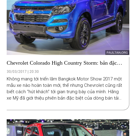
Chevrolet Colorado High Country Storm: bản đặc
biệt dành riêng cho người Thái
30/03/2017 | 20:30
Không mang tới triển lãm Bangkok Motor Show 2017 một
mẫu xe nào hoàn toàn mới, thế nhưng Chevrolet cũng rất
biết cách “hút khách” tới gian trưng bày của mình. Hãng
xe Mỹ đã giới thiệu phiên bản đặc biệt của dòng bán tải
Colorado với tên gọi High Country Storm. Phiên bản này
chỉ được sản xuất dành riêng cho thị trường Thái.