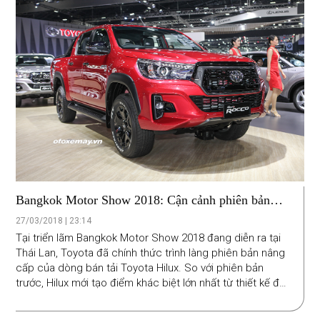
Bangkok Motor Show 2018: Cận cảnh phiên bản
nâng cấp Toyota Hilux
27/03/2018 | 23:14
Tại triển lãm Bangkok Motor Show 2018 đang diễn ra tại
Thái Lan, Toyota đã chính thức trình làng phiên bản nâng
cấp của dòng bán tải Toyota Hilux. So với phiên bản
trước, Hilux mới tạo điểm khác biệt lớn nhất từ thiết kế đầu
xe. Đặc biệt hơn cả là sự xuất hiện của phiên bản Toyota
Hilux Rocco.