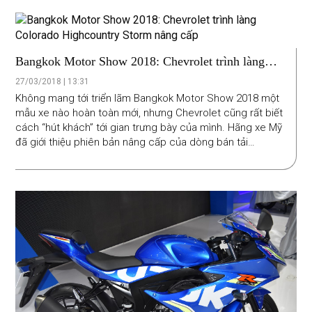
Bangkok Motor Show 2018: Chevrolet trình làng
Colorado Highcountry Storm nâng cấp
27/03/2018 | 13:31
Không mang tới triển lãm Bangkok Motor Show 2018 một
mẫu xe nào hoàn toàn mới, nhưng Chevrolet cũng rất biết
cách “hút khách” tới gian trưng bày của mình. Hãng xe Mỹ
đã giới thiệu phiên bản nâng cấp của dòng bán tải
Colorado High Country Storm.