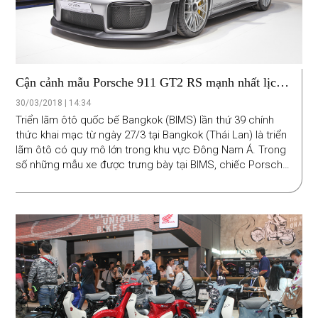
Cận cảnh mẫu Porsche 911 GT2 RS mạnh nhất lịch
sử
30/03/2018 | 14:34
Triển lãm ôtô quốc bế Bangkok (BIMS) lần thứ 39 chính
thức khai mạc từ ngày 27/3 tại Bangkok (Thái Lan) là triển
lãm ôtô có quy mô lớn trong khu vực Đông Nam Á. Trong
số những mẫu xe được trưng bày tại BIMS, chiếc Porsche
911 GT2 RS 2018 thực sự gây ấn tượng mạnh đối với
người xem.