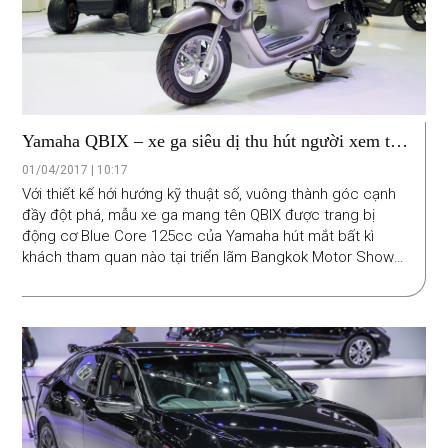
Yamaha QBIX – xe ga siêu dị thu hút người xem tại
Bangkok Motor Show 2017
01/04/2017 | 10:17
Với thiết kế hới hướng kỹ thuật số, vuông thành góc cạnh
đầy đột phá, mẫu xe ga mang tên QBIX được trang bị
động cơ Blue Core 125cc của Yamaha hút mắt bất kì
khách tham quan nào tại triển lãm Bangkok Motor Show
2017.