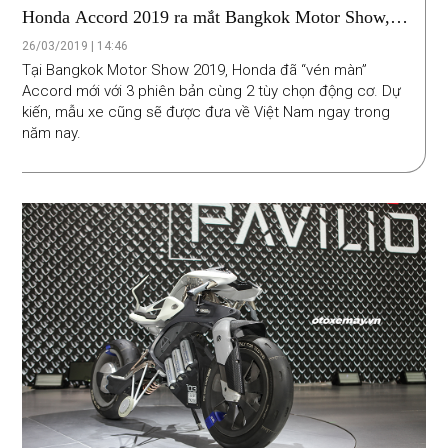
Honda Accord 2019 ra mắt Bangkok Motor Show,
chuẩn bị về Việt Nam
26/03/2019 | 14:46
Tại Bangkok Motor Show 2019, Honda đã “vén màn”
Accord mới với 3 phiên bản cùng 2 tùy chọn động cơ. Dự
kiến, mẫu xe cũng sẽ được đưa về Việt Nam ngay trong
năm nay.