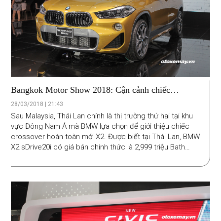
Bangkok Motor Show 2018: Cận cảnh chiếc
crossover hoàn toàn mới BMW X2 2018
28/03/2018 | 21:43
Sau Malaysia, Thái Lan chính là thị trường thứ hai tại khu
vực Đông Nam Á mà BMW lựa chọn để giới thiệu chiếc
crossover hoàn toàn mới X2. Được biết tại Thái Lan, BMW
X2 sDrive20i có giá bán chinh thức là 2,999 triệu Bath
(tương đương 96 nghìn USD).