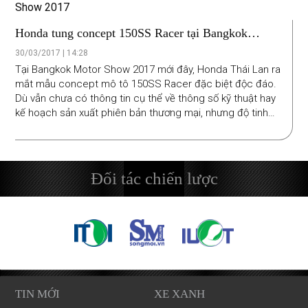
Honda tung concept 150SS Racer tại Bangkok
Motor Show 2017
30/03/2017 | 14:28
Tại Bangkok Motor Show 2017 mới đây, Honda Thái Lan ra
mắt mẫu concept mô tô 150SS Racer đặc biệt độc đáo.
Dù vẫn chưa có thông tin cụ thể về thông số kỹ thuật hay
kế hoạch sản xuất phiên bản thương mại, nhưng độ tinh
xảo trên bản concept được trưng bày này cho thấy đây
có thể sẽ không chỉ dừng lại ở một bài tập thiết kế.
Đối tác chiến lược
TIN MỚI
XE XANH