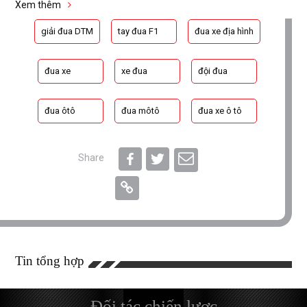
Xem thêm
giải đua DTM
tay đua F1
đua xe địa hình
đua xe
xe đua
đội đua
đua ôtô
đua môtô
đua xe ô tô
Share
Tin tổng hợp
Đối tác chiến lược