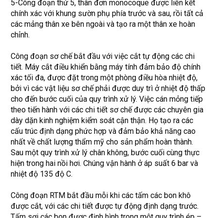
5-Công đoạn thứ 5, thân đơn monocoque được liên kết
chính xác với khung sườn phụ phía trước và sau, rồi tất cả
các mảng thân xe bên ngoài và tạo ra một thân xe hoàn
chỉnh.
Công đoạn sơ chế bắt đầu với việc cắt tự động các chi
tiết. Máy cắt điều khiển bằng máy tính đảm bảo độ chính
xác tối đa, được đặt trong một phòng điều hòa nhiệt độ,
bởi vì các vật liệu sơ chế phải được duy trì ở nhiệt độ thấp
cho đến bước cuối của quy trình xử lý. Việc cán mỏng tiếp
theo tiến hành với các chi tiết sơ chế được các chuyên gia
dày dặn kinh nghiệm kiểm soát cận thận. Họ tạo ra các
cấu trúc định dạng phức hợp và đảm bảo khả năng cao
nhất về chất lượng thẩm mỹ cho sản phẩm hoàn thành.
Sau một quy trình xử lý chân không, bước cuối cùng thực
hiện trong hai nồi hơi. Chúng vận hành ở áp suất 6 bar và
nhiệt độ 135 độ C.
Công đoạn RTM bắt đầu mỗi khi các tấm các bon khô
được cắt, với các chi tiết được tự động định dạng trước.
Tấm sợi các bon được định hình trong một quy trình ép –