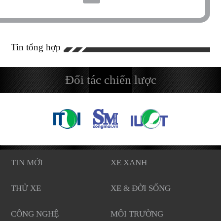
Tin tổng hợp
Đối tác chiến lược
TIN MỚI
XE XANH
THỬ XE
XE & ĐỜI SỐNG
CÔNG NGHỆ
MÔI TRƯỜNG